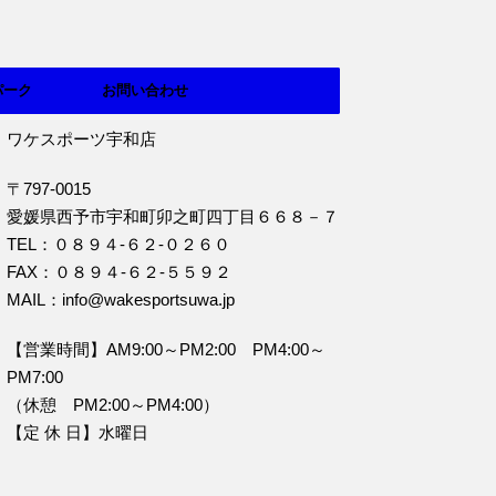
パーク
お問い合わせ
ワケスポーツ宇和店
〒797-0015
愛媛県西予市宇和町卯之町四丁目６６８－７
TEL：０８９４‐６２‐０２６０
FAX：０８９４‐６２‐５５９２
MAIL：info@wakesportsuwa.jp
【営業時間】AM9:00～PM2:00 PM4:00～
PM7:00
（休憩 PM2:00～PM4:00）
【定 休 日】水曜日