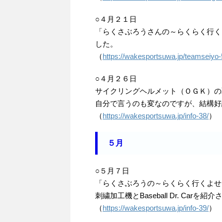
○４月２１日
「らくさぶろうさんの～らくらく行く
した。
（
https://wakesportsuwa.jp/teamseiyo-
○４月２６日
サイクリングヘルメット（ＯＧＫ）の
自分で言うのも変なのですが、結構好
（
https://wakesportsuwa.jp/info-38/
）
５月
○５月７日
「らくさぶろうの～らくらく行くよせ
刺繍加工機とBaseball Dr. Car
（
https://wakesportsuwa.jp/info-39/
）