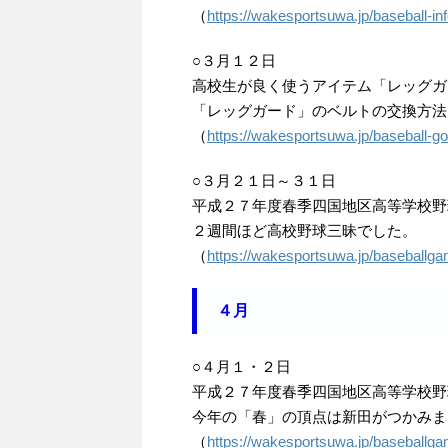
（
https://wakesportsuwa.jp/baseball-inf
○３月１２日
高校生が良く使うアイテム「レッグガ
「レッグガード」のベルトの交換方法を
（
https://wakesportsuwa.jp/baseball-g
○３月２１日～３１日
平成２７年度春季四国地区高等学校野
２週間ほど高校野球三昧でした。
（
https://wakesportsuwa.jp/baseballg
４月
○４月１・２日
平成２７年度春季四国地区高等学校野
今年の「春」の頂点は新田がつかみま
（
https://wakesportsuwa.jp/baseballg