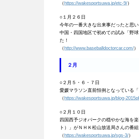
（
https://wakesportsuwa.jp/etc-9/
）
○１月２６日
今年の一番大きな出来事だったと思い
中国・四国地区で初めての試み「野球用品出
た！
（
http://www.baseballdoctorcar.com/
）
２月
○２月５・６・７日
愛媛マラソン直前恒例となっている「
（
https://wakesportsuwa.jp/blog-2015ph
○２月１０日
四国西予ジオパークの穏やかな海を楽
ト）」がＮＨＫ松山放送局さんの番組
（
https://wakesportsuwa.jp/sgs-3/
）