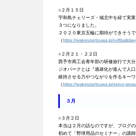
○２月１５日
宇和島チェリーズ・城北中を経て実業
３つになりました。
２０２０東京五輪に期待ができそうで
（
https://wakesportsuwa.jp/softballplay
○２月２１・２２日
西予市商工会青年部の研修旅行で大分
ジオパークとは『過疎化が進んで人口
維持させる力やつながりを作るキーワ
（
https://wakesportsuwa.jp/seiyo-geop
３月
○３月２日
本当は２月の話なのですが、ブログの
初めて「野球用品のセミナー」の講師