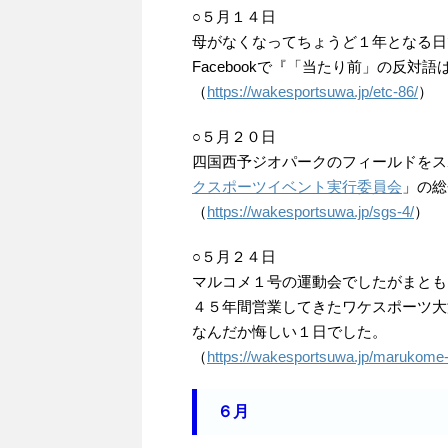
○５月１４日
母がなくなってちょうど１年となる日
Facebookで『「当たり前」の反
（
https://wakesportsuwa.jp/etc-86/
）
○５月２０日
四国西予ジオパークのフィールドをス
クスポーツイベント実行委員会
」の総
（
https://wakesportsuwa.jp/sgs-4/
）
○５月２４日
マルコメ１号の運動会でしたがまとも
４５年間営業してきたワケスポーツ大
なんだか悔しい１日でした。
（
https://wakesportsuwa.jp/marukome-
６月