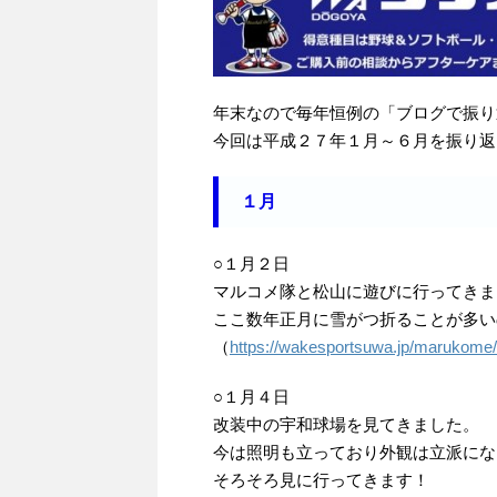
年末なので毎年恒例の「ブログで振り
今回は平成２７年１月～６月を振り返
１月
○１月２日
マルコメ隊と松山に遊びに行ってきま
ここ数年正月に雪がつ折ることが多い
（
https://wakesportsuwa.jp/marukome/
○１月４日
改装中の宇和球場を見てきました。
今は照明も立っており外観は立派にな
そろそろ見に行ってきます！