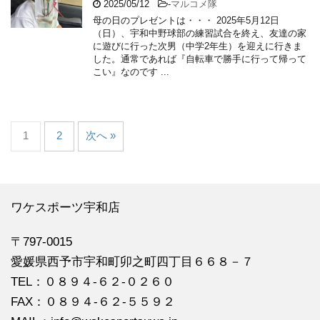
2025/05/12
-
マルコメ隊
母の日のプレゼントは・・・ 2025年5月12日
（日）、宇和中野球部の練習試合を終え、友達の家
に遊びに行った次男（中学2年生）を迎えに行きま
した。通常であれば『自転車で勝手に行って帰って
こい』なのです ...
1
2
次へ »
ワケスポーツ宇和店
〒797-0015
愛媛県西予市宇和町卯之町四丁目６６８－７
TEL：０８９４‐６２‐０２６０
FAX：０８９４‐６２‐５５９２