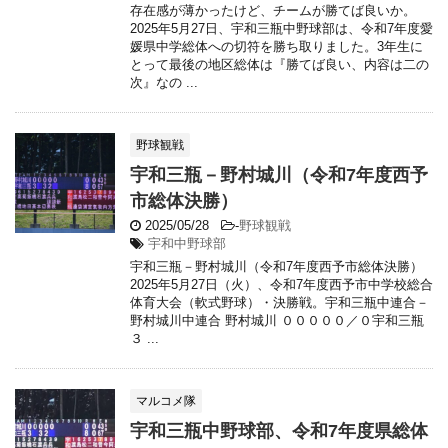
存在感が薄かったけど、チームが勝てば良いか。
2025年5月27日、宇和三瓶中野球部は、令和7年度愛
媛県中学総体への切符を勝ち取りました。3年生に
とって最後の地区総体は『勝てば良い、内容は二の
次』なの ...
野球観戦
宇和三瓶－野村城川（令和7年度西予
市総体決勝）
2025/05/28
-
野球観戦
宇和中野球部
宇和三瓶－野村城川（令和7年度西予市総体決勝）
2025年5月27日（火）、令和7年度西予市中学校総合
体育大会（軟式野球）・決勝戦。宇和三瓶中連合－
野村城川中連合 野村城川 ０００００／０宇和三瓶
３ ...
マルコメ隊
宇和三瓶中野球部、令和7年度県総体