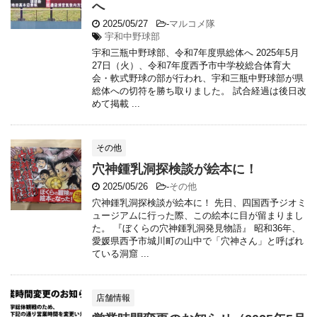
へ
2025/05/27
-
マルコメ隊
宇和中野球部
宇和三瓶中野球部、令和7年度県総体へ 2025年5月
27日（火）、令和7年度西予市中学校総合体育大
会・軟式野球の部が行われ、宇和三瓶中野球部が県
総体への切符を勝ち取りました。 試合経過は後日改
めて掲載 ...
その他
穴神鍾乳洞探検談が絵本に！
2025/05/26
-
その他
穴神鍾乳洞探検談が絵本に！ 先日、四国西予ジオミ
ュージアムに行った際、この絵本に目が留まりまし
た。 『ぼくらの穴神鍾乳洞発見物語』 昭和36年、
愛媛県西予市城川町の山中で「穴神さん」と呼ばれ
ている洞窟 ...
店舗情報