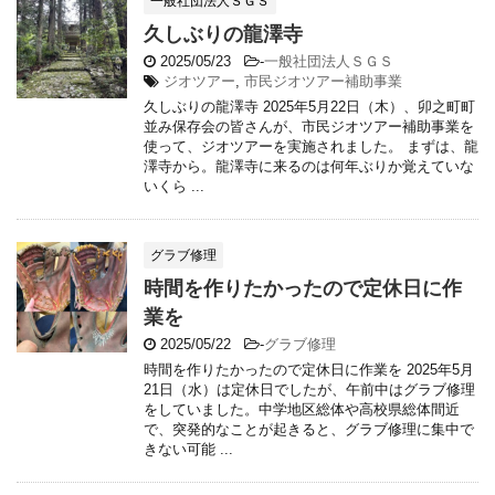
一般社団法人ＳＧＳ
久しぶりの龍澤寺
2025/05/23
-
一般社団法人ＳＧＳ
ジオツアー
,
市民ジオツアー補助事業
久しぶりの龍澤寺 2025年5月22日（木）、卯之町町
並み保存会の皆さんが、市民ジオツアー補助事業を
使って、ジオツアーを実施されました。 まずは、龍
澤寺から。龍澤寺に来るのは何年ぶりか覚えていな
いくら ...
グラブ修理
時間を作りたかったので定休日に作
業を
2025/05/22
-
グラブ修理
時間を作りたかったので定休日に作業を 2025年5月
21日（水）は定休日でしたが、午前中はグラブ修理
をしていました。中学地区総体や高校県総体間近
で、突発的なことが起きると、グラブ修理に集中で
きない可能 ...