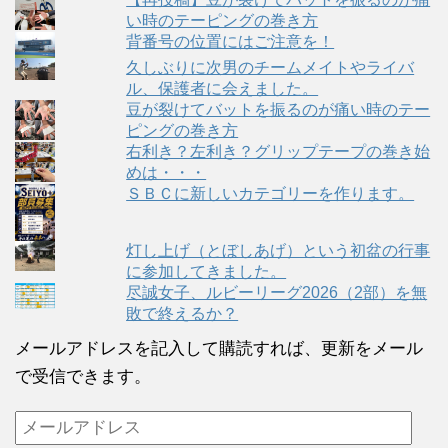
い時のテーピングの巻き方
背番号の位置にはご注意を！
久しぶりに次男のチームメイトやライバ
ル、保護者に会えました。
豆が裂けてバットを振るのが痛い時のテー
ピングの巻き方
右利き？左利き？グリップテープの巻き始
めは・・・
ＳＢＣに新しいカテゴリーを作ります。
灯し上げ（とぼしあげ）という初盆の行事
に参加してきました。
尽誠女子、ルビーリーグ2026（2部）を無
敗で終えるか？
メールアドレスを記入して購読すれば、更新をメール
で受信できます。