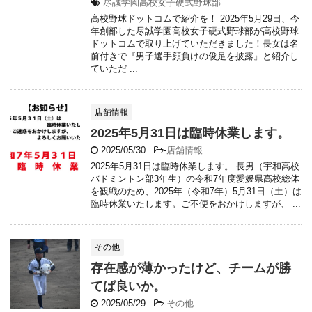
尽誠学園高校女子硬式野球部
高校野球ドットコムで紹介を！ 2025年5月29日、今
年創部した尽誠学園高校女子硬式野球部が高校野球
ドットコムで取り上げていただきました！長女は名
前付きで『男子選手顔負けの俊足を披露』と紹介し
ていただ ...
店舗情報
2025年5月31日は臨時休業します。
2025/05/30
-
店舗情報
2025年5月31日は臨時休業します。 長男（宇和高校
バドミントン部3年生）の令和7年度愛媛県高校総体
を観戦のため、2025年（令和7年）5月31日（土）は
臨時休業いたします。ご不便をおかけしますが、 ...
その他
存在感が薄かったけど、チームが勝
てば良いか。
2025/05/29
-
その他