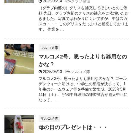
2025/05/14
-
グラブ修理
（グラブ内部の）グリスを補充してほしいとのご依
頼 先日、グラブ内部のグリスの補充をご依頼いただ
きました。写真ではわかりにくいですが、中はスカ
スカ・・・ このグリスをたっぷりと補充しておりま
す。 作業を ...
マルコメ隊
マルコメ2号、思ったよりも器用なの
かな？
2025/05/13
-
マルコメ隊
マルコメ2号、思ったよりも器用なのかな？ ゴール
デンウィーク明けは、中学生の部活が決まって、1
年生のチームウェア等を準備で繁忙期。2025年5月
11日（土）、宇和中野球部の練習試合が雨天中止に
なって、 ...
マルコメ隊
母の日のプレゼントは・・・