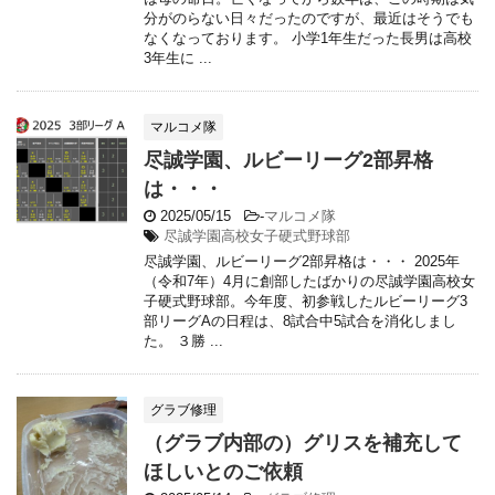
分がのらない日々だったのですが、最近はそうでも
なくなっております。 小学1年生だった長男は高校
3年生に ...
マルコメ隊
尽誠学園、ルビーリーグ2部昇格
は・・・
2025/05/15
-
マルコメ隊
尽誠学園高校女子硬式野球部
尽誠学園、ルビーリーグ2部昇格は・・・ 2025年
（令和7年）4月に創部したばかりの尽誠学園高校女
子硬式野球部。今年度、初参戦したルビーリーグ3
部リーグAの日程は、8試合中5試合を消化しまし
た。 ３勝 ...
グラブ修理
（グラブ内部の）グリスを補充して
ほしいとのご依頼