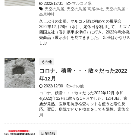
2022/12/31
-
マルコメ隊
天空の鳥居
,
天空の鳥居 高尾神社
,
天空の鳥居・
高尾神社
久しぶりの出張、マルコメ隊は初めての展示会
2022年12月28日（水）、定休日を利用して、ミズノ
四国支社（香川県宇多津町）に行き、2023年秋冬発
売商品（展示会）を見てきました。 出張はかなり久
しぶ ...
その他
コロナ、積雪・・・散々だった2022
年12月
2022/12/30
-
その他
コロナ、積雪・・・散々だった2022年12月 令和
4(2022)年12月は散々な1ヶ月でした。12月3日、家
族が発熱、医療用抗原検査キットを使うと陽性反
応。翌日、病院でＰＣＲ検査をしても陽性。家族全
員 ...
店舗情報