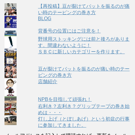
【再投稿】豆が裂けてバットを振るのが痛
い時のテーピングの巻き方
BLOG
背番号の位置にはご注意を！
野球用ストッキングには前と後ろがありま
す。間違わないように！
ＳＢＣに新しいカテゴリーを作ります。
豆が裂けてバットを振るのが痛い時のテー
ピングの巻き方
店舗紹介
NPBを目指して頑張れ！
右利き？左利き？グリップテープの巻き始
めは・・・
灯し上げ（とぼしあげ）という初盆の行事
に参加してきました。