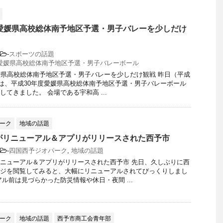
度愛媛県高校総体南予地区予選・男子バレーを少しだけ
-
スポーツの話題
度愛媛県高校総体南予地区予選・男子バレーボール
媛県高校総体南予地区予選・男子バレーを少しだけ観戦 昨日（平成
日）は、平成30年度愛媛県高校総体南予地区予選・男子バレーボール
てきました。 会場である宇和高 ...
ーク
地域の話題
がリニューアル＆アプリがリリースされた西予市
-
四国西予ジオパーク
,
地域の話題
ニューアル＆アプリがリリースされた西予市 先日、久しぶりに西
ジを閲覧してみると、大幅にリニューアルされてびっくりしまし
アル前は見づらかった防災情報や休日・夜間 ...
ーク
地域の話題
西予市商工会青年部