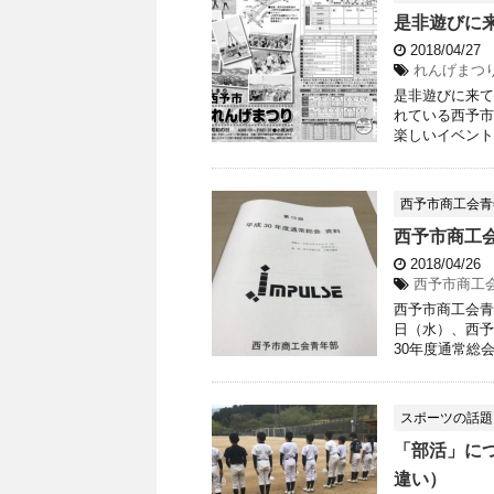
是非遊びに
2018/04/27
れんげまつ
是非遊びに来て
れている西予市
楽しいイベント
西予市商工会青
西予市商工
2018/04/26
西予市商工
西予市商工会青
日（水）、西予
30年度通常総会
スポーツの話題
「部活」に
違い）