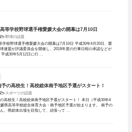
国高等学校野球選手権愛媛大会の開幕は7月10日
-
野球の話題
等学校野球選手権愛媛大会の開幕は7月10日 平成30年4月20日、愛
球連盟が評議委員会を開催し、2018年度の行事日程の承認などが
成30年5月12日に行 ...
南予の高校生！高校総体南予地区予選がスタート！
-
スポーツの話題
の高校生！高校総体南予地区予選がスタート！ 本日（平成30年4
愛媛県高等学校総合体育大会・南予地区予選が始まります。 南予の
ん、県総体出場を目指して、頑張って ...