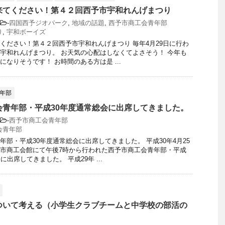
来てください！第４２回西予市宇和れんげまつり
-
四国西予ジオパーク
,
地域の話題
,
西予市商工会青年部
り
,
宇和ボーイズ
ください！第４２回西予市宇和れんげまつり 毎年4月29日に行わ
宇和れんげまつり。 お天気の心配はしなくてよさそう！ 今年も
になりそうです！ お時間のある方は是 ...
年部
会青年部・平成30年度通常総会に出席してきました。
-
西予市商工会青年部
会青年部
年部・平成30年度通常総会に出席してきました。 平成30年4月25
市商工会館にて午後7時から行われた西予市商工会青年部・平成
に出席してきました。 平成29年 ...
ついて考える（小学生クラブチームと中学校の部活の