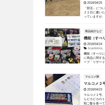
2018/04/25
「部活」につい
２２日に書いた
っていますが、
商品紹介など
機能（すべ
2018/04/24
lizardskins
,
機能（すべりに
に商品に関する
ープ「リザード
マルコメ隊
マルコメ２
2018/04/23
マルコメ２号、
らピカピカの１
朝ご飯を食べて