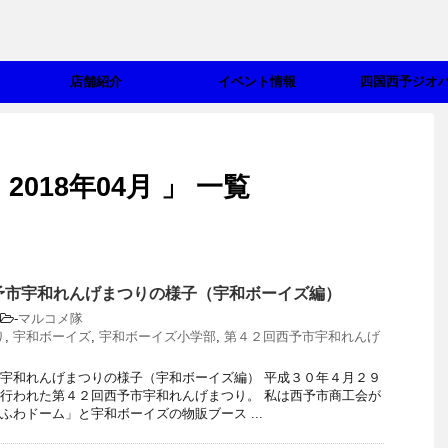
店舗紹介
イベント情報
四国西予ジオ
018年04月 」 一覧
予市宇和れんげまつりの様子（宇和ボーイズ編）
-
マルコメ隊
り
,
宇和ボーイズ
,
宇和ボーイズ小学部
,
第４２回西予市宇和れんげ
宇和れんげまつりの様子（宇和ボーイズ編） 平成３０年４月２９
行われた第４２回西予市宇和れんげまつり。 私は西予市商工会が
ふわドーム」と宇和ボーイズの物販ブース ...