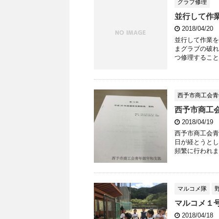
グラブ修理
並行して作
2018/04/20
並行して作業を
まグラブの破れ
つ修理すること
西予市商工会青
西予市商工
2018/04/19
西予市商工会青
日が経とうとし
頻繁に行われます
マルコメ隊
マルコメ１
2018/04/18