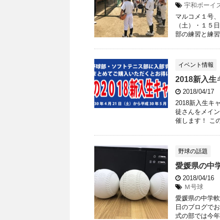
宇和ボーイ
マルコメ１号、
（土）・１５日
部の練習と練習
イベント情報
2018新入
2018/04/17
2018新入生
徒さんをメイン
催します！ この
野球の話題
愛媛県の中
2018/04/16
Ｍ号球
愛媛県の中学軟
日のブログでお
式の部では今年