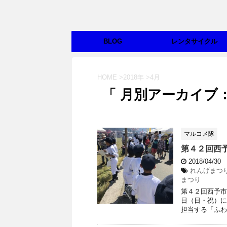
BLOG
レンタサイクル
HOME
>
2018年
>
4月
「 月別アーカイブ：2
マルコメ隊
第４２回西
2018/04/30
れんげまつ
まつり
第４２回西予市
日（日・祝）に
担当する「ふわ