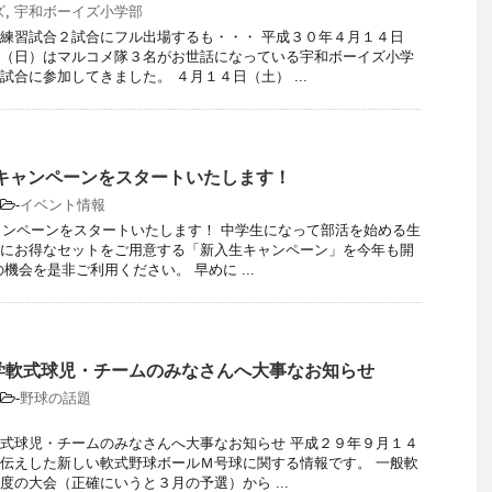
ズ
,
宇和ボーイズ小学部
練習試合２試合にフル出場するも・・・ 平成３０年４月１４日
（日）はマルコメ隊３名がお世話になっている宇和ボーイズ小学
試合に参加してきました。 ４月１４日（土） ...
生キャンペーンをスタートいたします！
-
イベント情報
キャンペーンをスタートいたします！ 中学生になって部活を始める生
にお得なセットをご用意する「新入生キャンペーン」を今年も開
機会を是非ご利用ください。 早めに ...
学軟式球児・チームのみなさんへ大事なお知らせ
-
野球の話題
式球児・チームのみなさんへ大事なお知らせ 平成２９年９月１４
伝えした新しい軟式野球ボールＭ号球に関する情報です。 一般軟
度の大会（正確にいうと３月の予選）から ...