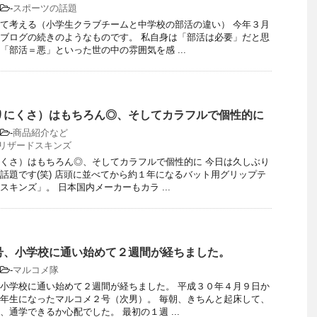
-
スポーツの話題
て考える（小学生クラブチームと中学校の部活の違い） 今年３月
ブログの続きのようなものです。 私自身は「部活は必要」だと思
「部活＝悪」といった世の中の雰囲気を感 ...
りにくさ）はもちろん◎、そしてカラフルで個性的に
-
商品紹介など
リザードスキンズ
くさ）はもちろん◎、そしてカラフルで個性的に 今日は久しぶり
話題です(笑) 店頭に並べてから約１年になるバット用グリップテ
スキンズ」。 日本国内メーカーもカラ ...
号、小学校に通い始めて２週間が経ちました。
-
マルコメ隊
小学校に通い始めて２週間が経ちました。 平成３０年４月９日か
年生になったマルコメ２号（次男）。 毎朝、きちんと起床して、
、通学できるか心配でした。 最初の１週 ...