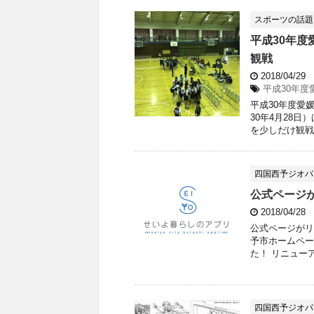
スポーツの話題
平成30年
観戦
2018/04/29
平成30年
平成30年度愛
30年4月28
を少しだけ観戦し
四国西予ジオパ
公式ページ
2018/04/28
公式ページがリ
予市ホームペー
た！ リニュー
四国西予ジオパ