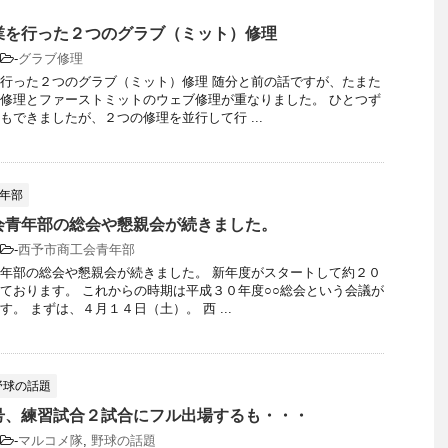
業を行った２つのグラブ（ミット）修理
-
グラブ修理
行った２つのグラブ（ミット）修理 随分と前の話ですが、たまた
修理とファーストミットのウェブ修理が重なりました。 ひとつず
もできましたが、２つの修理を並行して行 ...
年部
会青年部の総会や懇親会が続きました。
-
西予市商工会青年部
年部の総会や懇親会が続きました。 新年度がスタートして約２０
ております。 これからの時期は平成３０年度○○総会という会議が
。 まずは、４月１４日（土）。 西 ...
野球の話題
号、練習試合２試合にフル出場するも・・・
-
マルコメ隊
,
野球の話題