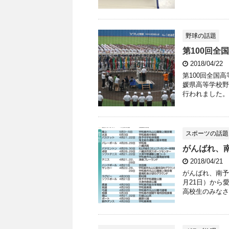
野球の話題
第100回全
2018/04/22
第100回全国高
媛県高等学校野
行われました。 平
スポーツの話題
がんばれ、
2018/04/21
がんばれ、南予
月21日）から
高校生のみなさ