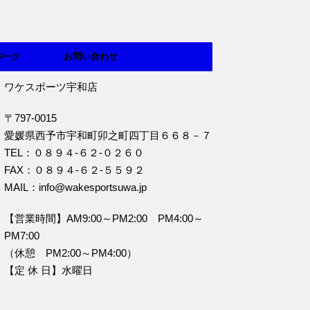
パーク
お問い合わせ
ワケスポーツ宇和店
〒797-0015
愛媛県西予市宇和町卯之町四丁目６６８－７
TEL：０８９４‐６２‐０２６０
FAX：０８９４‐６２‐５５９２
MAIL：info@wakesportsuwa.jp
【営業時間】AM9:00～PM2:00 PM4:00～
PM7:00
（休憩 PM2:00～PM4:00）
【定 休 日】水曜日