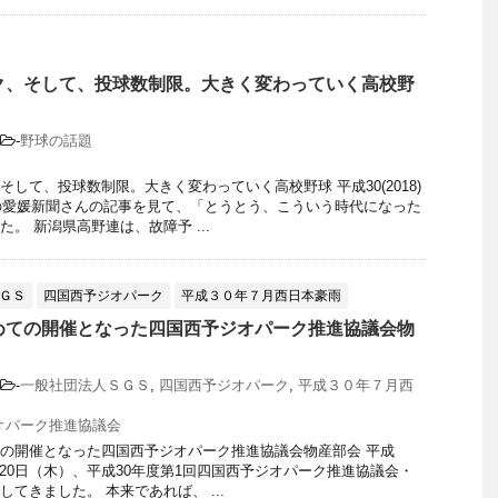
ク、そして、投球数制限。大きく変わっていく高校野
-
野球の話題
そして、投球数制限。大きく変わっていく高校野球 平成30(2018)
付の愛媛新聞さんの記事を見て、「とうとう、こういう時代になった
。 新潟県高野連は、故障予 ...
ＧＳ
四国西予ジオパーク
平成３０年７月西日本豪雨
めての開催となった四国西予ジオパーク推進協議会物
-
一般社団法人ＳＧＳ
,
四国西予ジオパーク
,
平成３０年７月西
オパーク推進協議会
の開催となった四国西予ジオパーク推進協議会物産部会 平成
年12月20日（木）、平成30年度第1回四国西予ジオパーク推進協議会・
てきました。 本来であれば、 ...