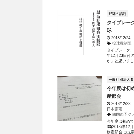
野球の話題
タイブレー
球
2018/12/24
投球数制限
タイブレーク、
年12月23日
か」と思いました
一般社団法人Ｓ
今年度は初
産部会
2018/12/23
日本豪雨
四国西予ジ
今年度は初めて
30(2018)
物産部会に出席し