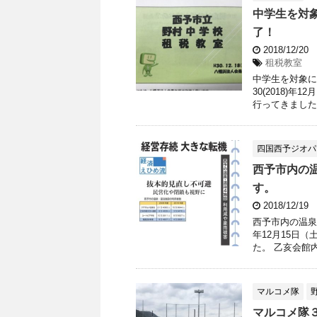
中学生を対
了！
2018/12/20
租税教室
中学生を対象に
30(2018)
行ってきました。
四国西予ジオパ
西予市内の
す。
2018/12/19
西予市内の温泉
年12月15日
た。 乙亥会館内
マルコメ隊
マルコメ隊