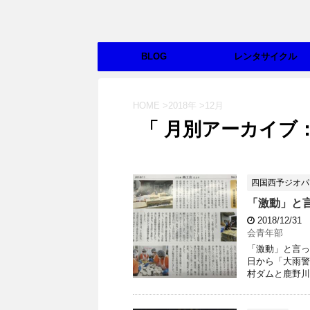
BLOG
レンタサイクル
HOME
>
2018年
>
12月
「 月別アーカイブ：2
四国西予ジオパ
「激動」と言
2018/12/31
会青年部
「激動」と言って
日から「大雨警
村ダムと鹿野川ダ