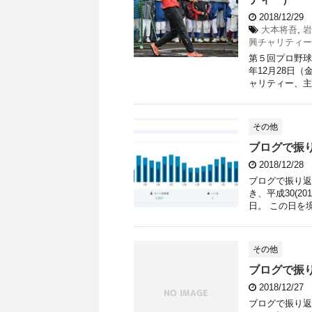
2018/12/29
大本将吾
,
岩
興チャリティー
第５回プロ野球
年12月28日
ャリティー、主
その他
ブログで振
2018/12/28
ブログで振り返
き、平成30(2
日。 この日を境
その他
ブログで振
2018/12/27
ブログで振り返