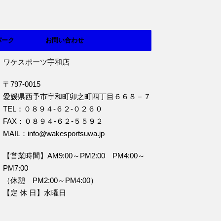
パーク
お問い合わせ
ワケスポーツ宇和店
〒797-0015
愛媛県西予市宇和町卯之町四丁目６６８－７
TEL：０８９４‐６２‐０２６０
FAX：０８９４‐６２‐５５９２
MAIL：info@wakesportsuwa.jp
【営業時間】AM9:00～PM2:00 PM4:00～
PM7:00
（休憩 PM2:00～PM4:00）
【定 休 日】水曜日