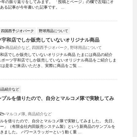
今年の振り返りをしてみます。 「投稿とページ」の欄で左端にオ
ある記事が今年書いた記事です。 ...
四国西予ジオパーク
野球用品について
ツ宇和店でしか販売していないオリジナル商品
-
商品紹介など
,
四国西予ジオパーク
,
野球用品について
和店でしか販売していないオリジナル商品 たまには商品の紹介
スポーツ宇和店でしか販売していないオリジナル商品をご紹介しま
方は是非ご来店いただき、実際に商品をご覧 ...
商品紹介など
ンプルを借りたので、自分とマルコメ隊で実験してみ
-
マルコメ隊
,
商品紹介など
ルを借りたので、自分とマルコメ隊で実験してみました。 先日、
ー」（有限会社内田販売システム製）という新商品のサンプルを
きました。 パワースラッガーという動く重 ...