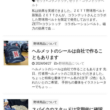
ゼット×コラントッテ
,
ゼット・コラントッテベ
ルト
私は効果を実感できました。ＺＥＴＴ野球用ベルト
新製品 ＺＥＴＴさんが、コランテットさんとコラボ
した野球用ベルトを限定で発売しております。
ZETT×コラントッテ コラボレーションベルト。磁
力の効果で血 ...
野球用品について
ヘルメットのシールは自社で作るこ
ともあります
2024/04/27
-
野球用品について
ヘルメットのシールは自社で作ることもあります 先
日、打者用ヘルメットのご注文をいただきました。
ちょっと特殊な書体でチーム名の1文字（2色）を入
れたいとのご希望。 手持ちの書体をイラストレータ
ーでちょっ ...
野球用品について
スパイクのスタッドは定期的に確認