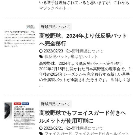
いる選手は理解されていると思いますが、これから
マジックベルト ...
野球用品について
高校野球、2024年より低反発バット
へ完全移行
2022/02/23
-
野球用品について
低反発バット
,
飛ばないバット
高校野球、2024年より低反発バットへ完全移行
2022年2月18日に開かれた日本高野連の理事会で、2
年後の2024年シーズンから完全移行する新しい基準
の金属製バットが承認されたそうです。 ※詳しくは
...
野球用品について
高校野球でもフェイスガード付きヘ
ルメットが使用可能に
2022/02/21
-
野球用品について
フェイスガード
,
フェイスガード付きヘルメット