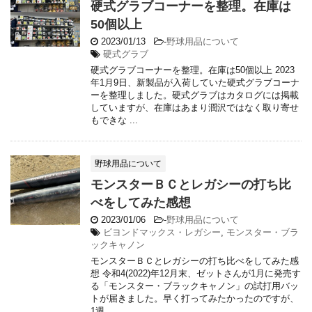
硬式グラブコーナーを整理。在庫は
50個以上
2023/01/13
-
野球用品について
硬式グラブ
硬式グラブコーナーを整理。在庫は50個以上 2023
年1月9日、新製品が入荷していた硬式グラブコーナ
ーを整理しました。硬式グラブはカタログには掲載
していますが、在庫はあまり潤沢ではなく取り寄せ
もできな ...
野球用品について
モンスターＢＣとレガシーの打ち比
べをしてみた感想
2023/01/06
-
野球用品について
ビヨンドマックス・レガシー
,
モンスター・ブラ
ックキャノン
モンスターＢＣとレガシーの打ち比べをしてみた感
想 令和4(2022)年12月末、ゼットさんが1月に発売す
る「モンスター・ブラックキャノン」の試打用バッ
トが届きました。早く打ってみたかったのですが、
1週 ...