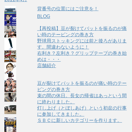
背番号の位置にはご注意を！
BLOG
【再投稿】豆が裂けてバットを振るのが痛
い時のテーピングの巻き方
野球用ストッキングには前と後ろがありま
す。間違わないように！
右利き？左利き？グリップテープの巻き始
めは・・・
店舗紹介
豆が裂けてバットを振るのが痛い時のテー
ピングの巻き方
束の間の休日。長女の帰省はあっという間
に終わりました。
灯し上げ（とぼしあげ）という初盆の行事
に参加してきました。
ＳＢＣに新しいカテゴリーを作ります。