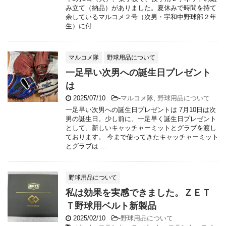
み立て（納品）がありました。夏休みで時間を持て
余しているマルコメ２号（次男・宇和中野球部２年
生）に付 ...
マルコメ隊
野球用品について
一足早い次男への誕生日プレゼント
は
2025/07/10
-
マルコメ隊
,
野球用品について
一足早い次男への誕生日プレゼントは 7月10日は次
男の誕生日。少し前に、一足早く誕生日プレゼント
として、新しいキャッチャーミットとグラブを渡し
ております。 今まで使ってきたキャッチャーミット
とグラブは ...
野球用品について
私は効果を実感できました。ＺＥＴ
Ｔ野球用ベルト新製品
2025/02/10
-
野球用品について