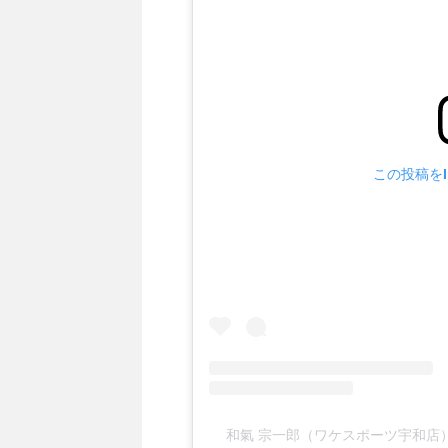
この投稿をIn
和氣 宗一郎（ワケスポーツ宇和店）(@w