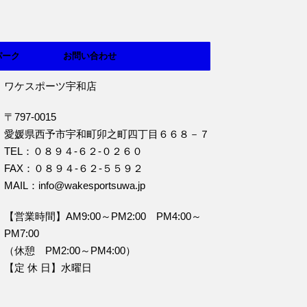
パーク
お問い合わせ
ワケスポーツ宇和店
〒797-0015
愛媛県西予市宇和町卯之町四丁目６６８－７
TEL：０８９４‐６２‐０２６０
FAX：０８９４‐６２‐５５９２
MAIL：info@wakesportsuwa.jp
【営業時間】AM9:00～PM2:00 PM4:00～
PM7:00
（休憩 PM2:00～PM4:00）
【定 休 日】水曜日