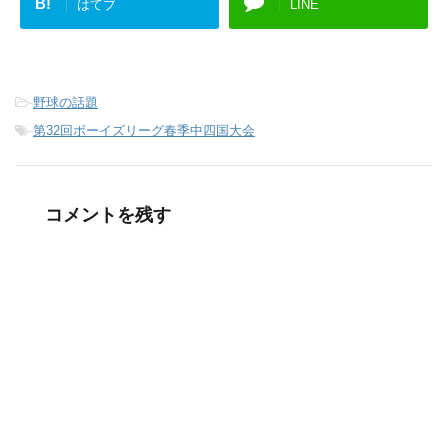
B!
はてブ
LINE
-
野球の話題
-
第32回ボーイズリーグ春季中四国大会
コメントを残す