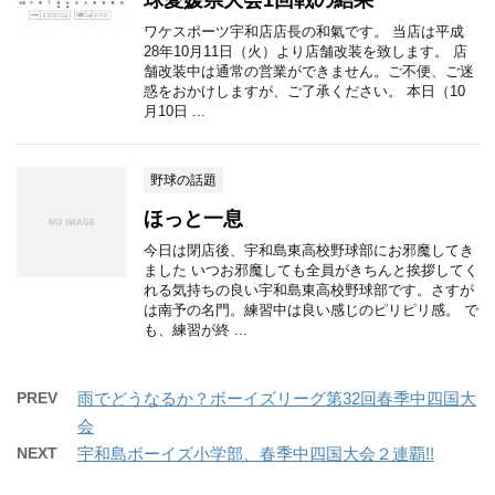
ワケスポーツ宇和店店長の和氣です。 当店は平成
28年10月11日（火）より店舗改装を致します。 店
舗改装中は通常の営業ができません。ご不便、ご迷
惑をおかけしますが、ご了承ください。 本日（10
月10日 ...
野球の話題
ほっと一息
今日は閉店後、宇和島東高校野球部にお邪魔してき
ました いつお邪魔しても全員がきちんと挨拶してく
れる気持ちの良い宇和島東高校野球部です。さすが
は南予の名門。練習中は良い感じのピリピリ感。 で
も、練習が終 ...
PREV
雨でどうなるか？ボーイズリーグ第32回春季中四国大
会
NEXT
宇和島ボーイズ小学部、春季中四国大会２連覇!!