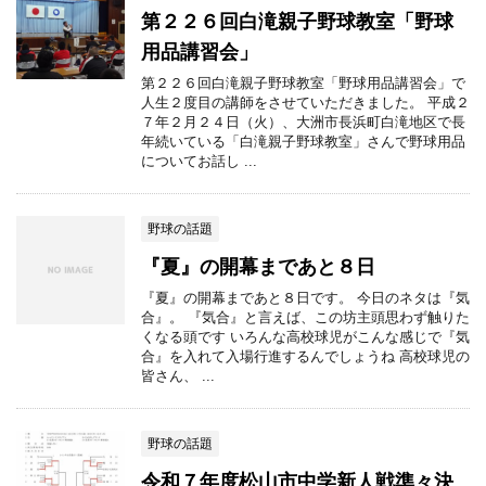
第２２６回白滝親子野球教室「野球
用品講習会」
第２２６回白滝親子野球教室「野球用品講習会」で
人生２度目の講師をさせていただきました。 平成２
７年２月２４日（火）、大洲市長浜町白滝地区で長
年続いている「白滝親子野球教室」さんで野球用品
についてお話し ...
野球の話題
『夏』の開幕まであと８日
『夏』の開幕まであと８日です。 今日のネタは『気
合』。 『気合』と言えば、この坊主頭思わず触りた
くなる頭です いろんな高校球児がこんな感じで『気
合』を入れて入場行進するんでしょうね 高校球児の
皆さん、 ...
野球の話題
令和７年度松山市中学新人戦準々決