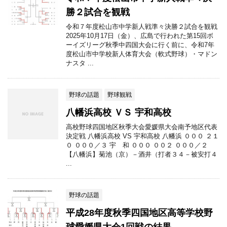
勝２試合を観戦
令和７年度松山市中学新人戦準々決勝２試合を観戦
2025年10月17日（金）、広島で行われた第15回ボ
ーイズリーグ秋季中四国大会に行く前に、令和7年
度松山市中学校新人体育大会（軟式野球）・マドン
ナスタ ...
野球の話題
野球観戦
八幡浜高校 ＶＳ 宇和高校
高校野球四国地区秋季大会愛媛県大会南予地区代表
決定戦 八幡浜高校 VS 宇和高校 八幡浜 ０００ ２１
０ ０００／３ 宇 和 ０００ ００２ ０００／２
【八幡浜】菊池（京）－酒井（打者３４－被安打４
...
野球の話題
平成28年度秋季四国地区高等学校野
球愛媛県大会1回戦の結果