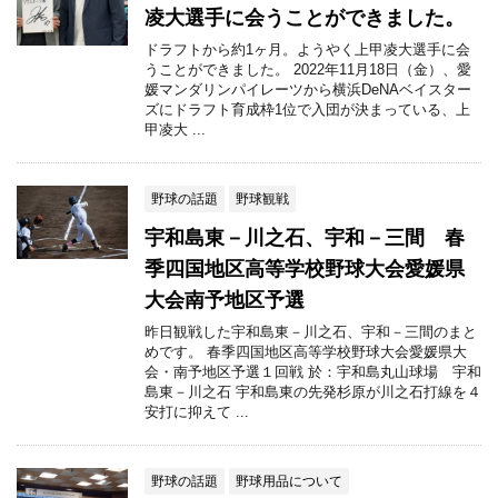
凌大選手に会うことができました。
ドラフトから約1ヶ月。ようやく上甲凌大選手に会
うことができました。 2022年11月18日（金）、愛
媛マンダリンパイレーツから横浜DeNAベイスター
ズにドラフト育成枠1位で入団が決まっている、上
甲凌大 ...
野球の話題
野球観戦
宇和島東－川之石、宇和－三間 春
季四国地区高等学校野球大会愛媛県
大会南予地区予選
昨日観戦した宇和島東－川之石、宇和－三間のまと
めです。 春季四国地区高等学校野球大会愛媛県大
会・南予地区予選１回戦 於：宇和島丸山球場 宇和
島東－川之石 宇和島東の先発杉原が川之石打線を４
安打に抑えて ...
野球の話題
野球用品について