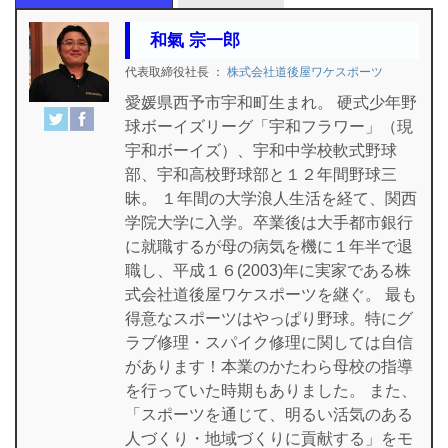
和氣 宗一郎
代表取締役社長
：
株式会社道後屋ワケスポーツ
愛媛県西予市宇和町生まれ。 硬式少年野
球ボーイズリーグ「宇和フラワー」（現
宇和ボーイズ）、宇和中学校軟式野球
部、宇和高校野球部と１２年間野球三
昧。 １年間の大学浪人生活を経て、関西
学院大学に入学。卒業後は大手都市銀行
に就職するが母の病気を機に１年半で退
職し、平成１６(2003)年に実家である株
式会社道後屋ワケスポーツを継ぐ。 最も
得意なスポーツはやっぱり野球。特にグ
ラブ修理・スパイク修理に関しては自信
があります！本業のかたわら母校の指導
を行っていた時期もありました。 また、
「スポーツを通じて、明るい活気のある
人づくり・地域づくりに貢献する」をモ