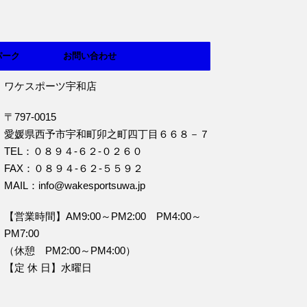
パーク
お問い合わせ
ワケスポーツ宇和店
〒797-0015
愛媛県西予市宇和町卯之町四丁目６６８－７
TEL：０８９４‐６２‐０２６０
FAX：０８９４‐６２‐５５９２
MAIL：info@wakesportsuwa.jp
【営業時間】AM9:00～PM2:00 PM4:00～
PM7:00
（休憩 PM2:00～PM4:00）
【定 休 日】水曜日