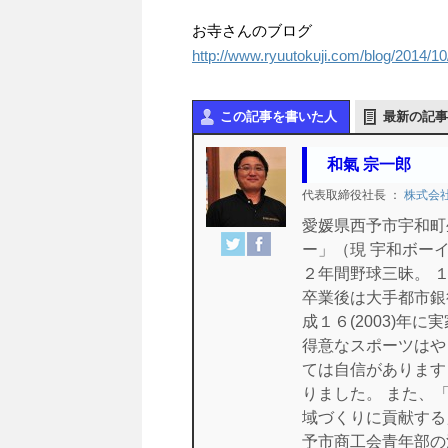
お寺さんのブログ
http://www.ryuutokuji.com/blog/2014/10
この記事を書いた人
最新の記事
和氣 宗一郎
代表取締役社長
：
株式会
愛媛県西予市宇和町
ー」（現 宇和ボー
２年間野球三昧。 
卒業後は大手都市銀
成１６(2003)年
得意なスポーツはや
ては自信があります
りました。 また、
域づくりに貢献する
予市商工会青年部の