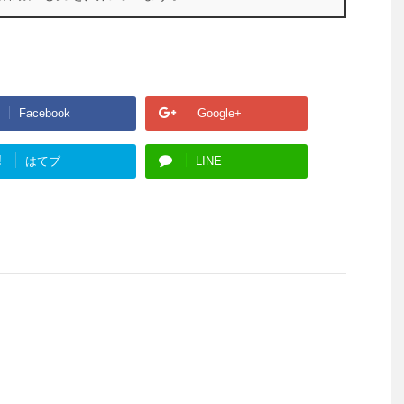
Facebook
Google+
!
はてブ
LINE