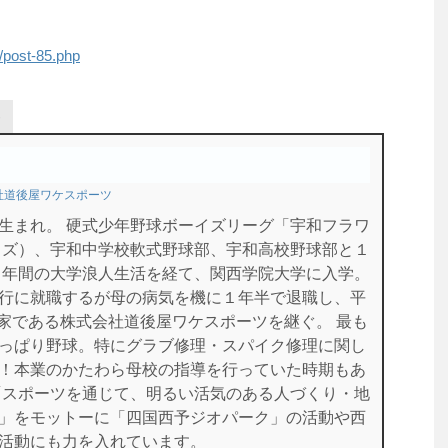
/post-85.php
社道後屋ワケスポーツ
生まれ。 硬式少年野球ボーイズリーグ「宇和フラワ
イズ）、宇和中学校軟式野球部、宇和高校野球部と１
１年間の大学浪人生活を経て、関西学院大学に入学。
行に就職するが母の病気を機に１年半で退職し、平
に実家である株式会社道後屋ワケスポーツを継ぐ。 最も
っぱり野球。特にグラブ修理・スパイク修理に関し
！本業のかたわら母校の指導を行っていた時期もあ
「スポーツを通じて、明るい活気のある人づくり・地
」をモットーに「四国西予ジオパーク」の活動や西
活動にも力を入れています。