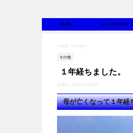
BLOG
レンタサイクル
HOME
>
その他
>
その他
１年経ちました。
投稿日：
2015年5月14日
母が亡くなって１年経