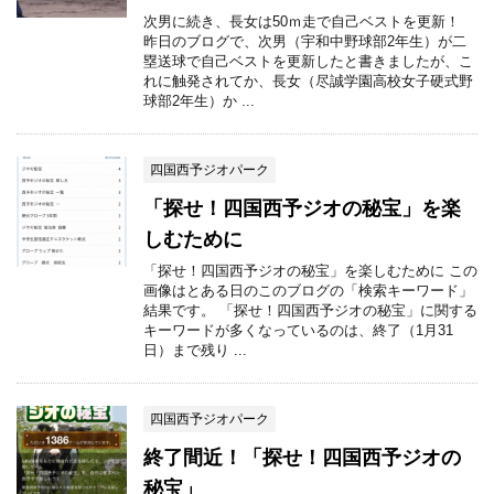
次男に続き、長女は50ｍ走で自己ベストを更新！
昨日のブログで、次男（宇和中野球部2年生）が二
塁送球で自己ベストを更新したと書きましたが、こ
れに触発されてか、長女（尽誠学園高校女子硬式野
球部2年生）か ...
四国西予ジオパーク
「探せ！四国西予ジオの秘宝」を楽
しむために
「探せ！四国西予ジオの秘宝」を楽しむために この
画像はとある日のこのブログの「検索キーワード」
結果です。 「探せ！四国西予ジオの秘宝」に関する
キーワードが多くなっているのは、終了（1月31
日）まで残り ...
四国西予ジオパーク
終了間近！「探せ！四国西予ジオの
秘宝」