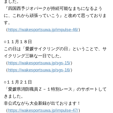
ました。
『四国西予ジオパークが持続可能なまちになるよう
に、これから頑張っていこう』と改めて思っておりま
す。
（
https://wakesportsuwa.jp/impulse-46/
）
○１１月１８日
この日は「愛媛サイクリングの日」ということで、サ
イクリング三昧な一日でした。
（
https://wakesportsuwa.jp/sgs-15/
）
（
https://wakesportsuwa.jp/sgs-16/
）
○１１月２１日
「愛媛県消防職員Ｚ－１特別レース」のサポートして
きました。
非公式ながら大会新録が出ております！
（
https://wakesportsuwa.jp/impulse-47/
）