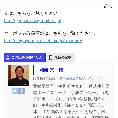
詳し
くはこちらをご覧ください！
http://geopark.seiyo-hihou.jp/
クーポン券取扱店舗はこちらをご覧ください。
http://seiyogeosports.ehime.jp/treasure/
この記事を書いた人
最新の記事
和氣 宗一郎
代表取締役社長
：
株式会社道後屋ワケスポーツ
愛媛県西予市宇和町生まれ。 硬式少年野
球ボーイズリーグ「宇和フラワー」（現
宇和ボーイズ）、宇和中学校軟式野球
部、宇和高校野球部と１２年間野球三
昧。 １年間の大学浪人生活を経て、関西
学院大学に入学。卒業後は大手都市銀行