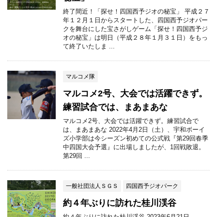
終了間近！「探せ！四国西予ジオの秘宝」 平成２７
年１２月１日からスタートした、四国西予ジオパー
クを舞台にした宝さがしゲーム「探せ！四国西予ジ
オの秘宝」は明日（平成２８年１月３１日）をもっ
て終了いたしま ...
マルコメ隊
マルコメ2号、大会では活躍できず。
練習試合では、まあまあな
マルコメ2号、大会では活躍できず。練習試合で
は、まあまあな 2022年4月2日（土）、宇和ボーイ
ズ小学部は今シーズン初めての公式戦『第29回春季
中四国大会予選』に出場しましたが、1回戦敗退。
第29回 ...
一般社団法人ＳＧＳ
四国西予ジオパーク
約４年ぶりに訪れた桂川渓谷
約４年ぶりに訪れた桂川渓谷 2023年6月21日