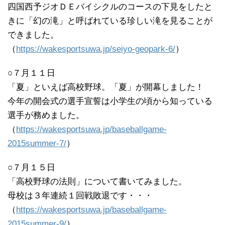
四国西予ジオＤＥバイシクルのコースの下見をしたと
きに「幻の滝」と呼ばれている珍しい滝を見ることが
できました。
（
https://wakesportsuwa.jp/seiyo-geopark-6/
）
○７月１１日
「夏」といえば高校野球。「夏」が開幕しました！
今年の開会式の選手宣誓は小学生の頃から知っている
選手が務めました。
（
https://wakesportsuwa.jp/baseballgame-
2015summer-7/
）
○７月１５日
「高校野球の法則」について書いてみました。
母校は３年連続１回戦敗退です・・・
（
https://wakesportsuwa.jp/baseballgame-
2015summer-9/
）