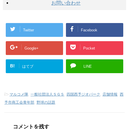
お問い合わせ
Twitter
Facebook
Google+
Pocket
B!
はてブ
LINE
-
マルコメ隊
,
一般社団法人ＳＧＳ
,
四国西予ジオパーク
,
店舗情報
,
西
予市商工会青年部
,
野球の話題
コメントを残す