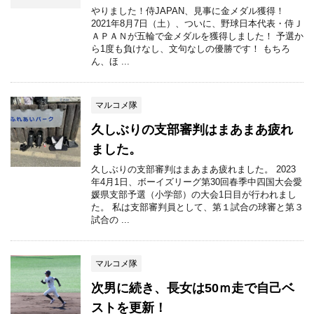
やりました！侍JAPAN、見事に金メダル獲得！
2021年8月7日（土）、ついに、野球日本代表・侍Ｊ
ＡＰＡＮが五輪で金メダルを獲得しました！ 予選か
ら1度も負けなし、文句なしの優勝です！ もちろ
ん、ほ ...
マルコメ隊
久しぶりの支部審判はまあまあ疲れ
ました。
久しぶりの支部審判はまあまあ疲れました。 2023
年4月1日、ボーイズリーグ第30回春季中四国大会愛
媛県支部予選（小学部）の大会1日目が行われまし
た。 私は支部審判員として、第１試合の球審と第３
試合の ...
マルコメ隊
次男に続き、長女は50ｍ走で自己ベ
ストを更新！