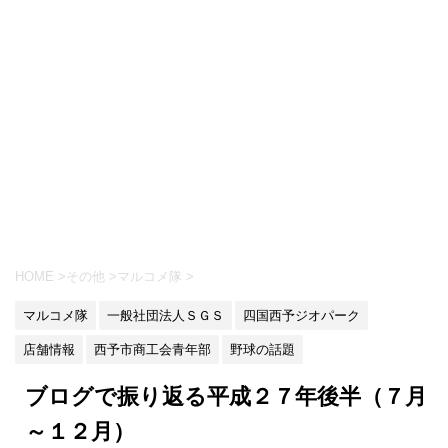
HOME
>
その他
>
マルコメ隊
>
マルコメ隊
一般社団法人ＳＧＳ
四国西予ジオパーク
店舗情報
西予市商工会青年部
野球の話題
ブログで振り返る平成２７年後半（７月
～１２月）