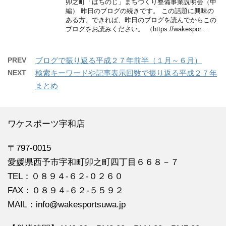
卯之町「はちのじ」まちづくり整備事業説明会（中
編） 昨日のブログの続きです。 この話題に興味の
ある方、できれば、昨日のブログを読んでからこの
ブログをお読みください。 （https://wakespor ...
PREV
ブログで振り返る平成２７年前半（１月～６月）
NEXT
検索キーワードや記事表示回数で振り返る平成２７年
まとめ
ワケスポーツ宇和店
〒797-0015
愛媛県西予市宇和町卯之町四丁目６６８－７
TEL：０８９４‐６２‐０２６０
FAX：０８９４‐６２‐５５９２
MAIL：info@wakesportsuwa.jp