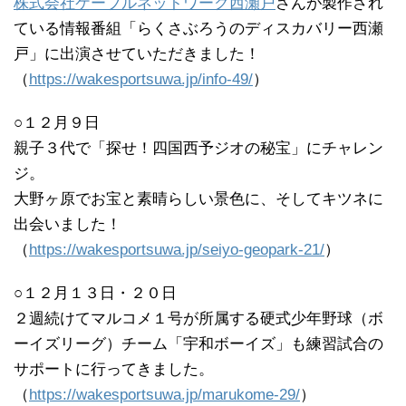
株式会社ケーブルネットワーク西瀬戸
さんが製作され
ている情報番組「らくさぶろうのディスカバリー西瀬
戸」に出演させていただきました！
（
https://wakesportsuwa.jp/info-49/
）
○１２月９日
親子３代で「探せ！四国西予ジオの秘宝」にチャレン
ジ。
大野ヶ原でお宝と素晴らしい景色に、そしてキツネに
出会いました！
（
https://wakesportsuwa.jp/seiyo-geopark-21/
）
○１２月１３日・２０日
２週続けてマルコメ１号が所属する硬式少年野球（ボ
ーイズリーグ）チーム「宇和ボーイズ」も練習試合の
サポートに行ってきました。
（
https://wakesportsuwa.jp/marukome-29/
）