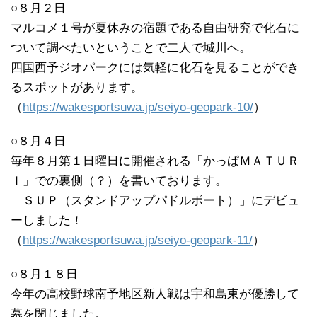
○８月２日
マルコメ１号が夏休みの宿題である自由研究で化石に
ついて調べたいということで二人で城川へ。
四国西予ジオパークには気軽に化石を見ることができ
るスポットがあります。
（
https://wakesportsuwa.jp/seiyo-geopark-10/
）
○８月４日
毎年８月第１日曜日に開催される「かっぱＭＡＴＵＲ
Ｉ」での裏側（？）を書いております。
「ＳＵＰ（スタンドアップパドルボート）」にデビュ
ーしました！
（
https://wakesportsuwa.jp/seiyo-geopark-11/
）
○８月１８日
今年の高校野球南予地区新人戦は宇和島東が優勝して
幕を閉じました。