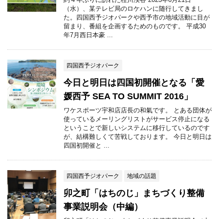
（水）、某テレビ局のロケハンに随行してきまし
た。四国西予ジオパークや西予市の地域活動に目が
留まり、番組を企画するためのものです。 平成30
年7月西日本豪 ...
四国西予ジオパーク
今日と明日は四国初開催となる「愛
媛西予 SEA TO SUMMIT 2016」
ワケスポーツ宇和店店長の和氣です。 とある団体が
使っているメーリングリストがサービス停止になる
ということで新しいシステムに移行しているのです
が、結構難しくて苦戦しております。 今日と明日は
四国初開催と ...
四国西予ジオパーク
地域の話題
卯之町「はちのじ」まちづくり整備
事業説明会（中編）