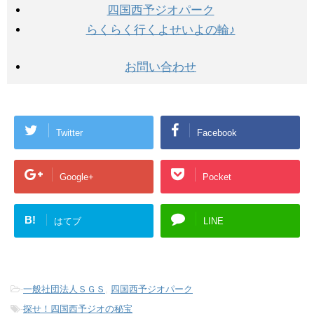
四国西予ジオパーク
らくらく行くよせいよの輪♪
お問い合わせ
Twitter
Facebook
Google+
Pocket
B!
はてブ
LINE
-
一般社団法人ＳＧＳ
,
四国西予ジオパーク
-
探せ！四国西予ジオの秘宝