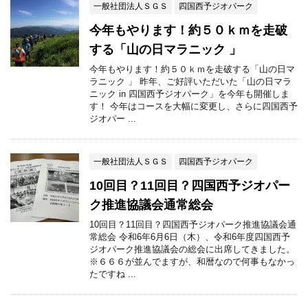
一般社団法人ＳＧＳ
四国西予ジオパーク
今年もやります！約５０ｋｍを走破
する「山の日マラニック 」
今年もやります！約５０ｋｍを走破する「山の日マ
ラニック 」 昨年、ご好評いただいた「山の日マラ
ニック in 四国西予ジオパーク」を今年も開催しま
す！ 今年はコースを大幅に変更し、さらに四国西予
ジオパー ...
一般社団法人ＳＧＳ
四国西予ジオパーク
10回目？11回目？四国西予ジオパー
ク推進協議会通常総会
10回目？11回目？四国西予ジオパーク推進協議会通
常総会 令和6年6月6日（木）、令和6年度四国西予
ジオパーク推進協議会の総会に出席してきました。
※６６６が並んでますが、和暦なので何事もなかっ
たですね ...