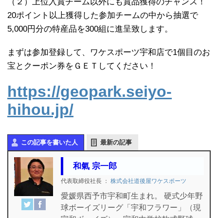
（２）上位入賞チーム以外にも賞品獲得のチャンス！
20ポイント以上獲得した参加チームの中から抽選で
5,000円分の特産品を300組に進呈致します。
まずは参加登録して、ワケスポーツ宇和店で1個目のお
宝とクーポン券をＧＥＴしてください！
https://geopark.seiyo-
hihou.jp/
この記事を書いた人
最新の記事
和氣 宗一郎
代表取締役社長
：
株式会社道後屋ワケスポーツ
愛媛県西予市宇和町生まれ。 硬式少年野
球ボーイズリーグ「宇和フラワー」（現