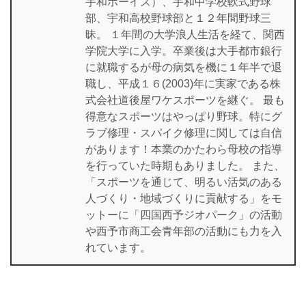
宇和ボーイズ）、宇和中学校軟式野球
部、宇和高校野球部と１２年間野球三
昧。 １年間の大学浪人生活を経て、関西
学院大学に入学。卒業後は大手都市銀行
に就職するが母の病気を機に１年半で退
職し、平成１６(2003)年に実家である株
式会社道後屋ワケスポーツを継ぐ。 最も
得意なスポーツはやっぱり野球。特にグ
ラブ修理・スパイク修理に関しては自信
があります！本業のかたわら母校の指導
を行っていた時期もありました。 また、
「スポーツを通じて、明るい活気のある
人づくり・地域づくりに貢献する」をモ
ットーに「四国西予ジオパーク」の活動
や西予市商工会青年部の活動にも力を入
れています。