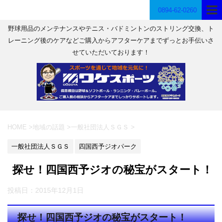
0894-62-0260
野球用品のメンテナンスやテニス・バドミントンのストリング交換、ト
レーニング後のケアなどご購入からアフターケアまでずっとお手伝いさ
せていただいております！
HOME
>
地域の話題
>
一般社団法人ＳＧＳ
>
一般社団法人ＳＧＳ
四国西予ジオパーク
探せ！四国西予ジオの秘宝がスタート！
投稿日：
2015年12月1日
探せ！四国西予ジオの秘宝がスタート！