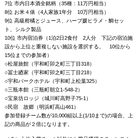
7位 市内日本酒全銘柄（35種：11万円相当）
8位 お米４俵（4人家族1年分 10万円相当）
9位 高級柑橘とジュース、ハーブ媛ヒラメ・鯛セッ
ト、シルク製品
10位 市内宿泊券（1泊2日2食付 2人分 下記の宿泊施
設から上位と重複しない施設を選択する。 10位から
15位までの参加者）
○松屋旅館（宇和町卯之町三丁目318）
○冨士廼家（宇和町卯之町三丁目218）
○宇和パークホテル（宇和町上松葉325）
○三瓶本館（三瓶町朝立1-548-2）
○宝泉坊ロッジ（城川町高野子75-1）
○民宿 故郷（明浜町高山461）
参加登録チーム数が10,000組以上(1/10まで)の場合、上
記の商品が２倍になります。