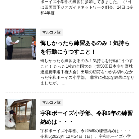
ボーイズ小学部の練習に参加してきました。（7日
は四国西予ジオガイドネットワーク例会、14日は令
和4年度 ...
マルコメ隊
悔しかったら練習あるのみ！気持ち
を行動にうつすこと！
悔しかったら練習あるのみ！気持ちを行動にうつす
こと！ たった1枚の全国大会（第50回日本少年野球
連盟夏季選手権大会）出場の切符をつかみ切れなか
った宇和ボーイズ小学部。 非常に残念な結果になり
ましたが、 ...
マルコメ隊
宇和ボーイズ小学部、令和5年の練習
納めは・・・
宇和ボーイズ小学部、令和5年の練習納めは・・・
令和5(2023)年12月24日（日）、宇和ボーイズ小学