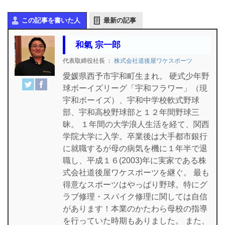
この記事を書いた人
最新の記事
和氣 宗一郎
代表取締役社長
：
株式会社道後屋ワケスポーツ
愛媛県西予市宇和町生まれ。 硬式少年野
球ボーイズリーグ「宇和フラワー」（現
宇和ボーイズ）、宇和中学校軟式野球
部、宇和高校野球部と１２年間野球三
昧。 １年間の大学浪人生活を経て、関西
学院大学に入学。卒業後は大手都市銀行
に就職するが母の病気を機に１年半で退
職し、平成１６(2003)年に実家である株
式会社道後屋ワケスポーツを継ぐ。 最も
得意なスポーツはやっぱり野球。特にグ
ラブ修理・スパイク修理に関しては自信
があります！本業のかたわら母校の指導
を行っていた時期もありました。 また、