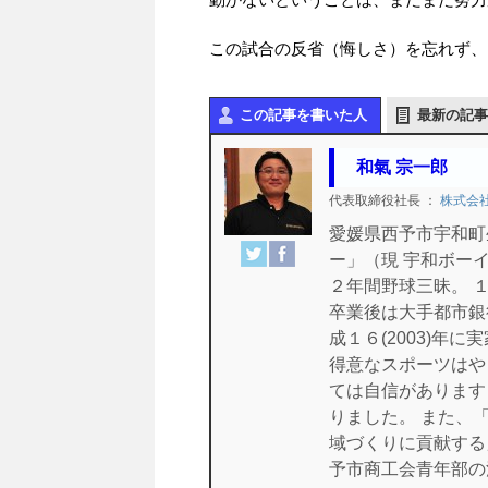
この試合の反省（悔しさ）を忘れず、
この記事を書いた人
最新の記事
和氣 宗一郎
代表取締役社長
：
株式会
愛媛県西予市宇和町
ー」（現 宇和ボー
２年間野球三昧。 
卒業後は大手都市銀
成１６(2003)年
得意なスポーツはや
ては自信があります
りました。 また、
域づくりに貢献する
予市商工会青年部の