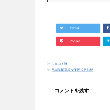
Twitter
B
Pocket
-
マルコメ隊
-
尽誠学園高校女子硬式野球部
コメントを残す