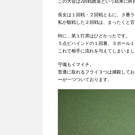
この大会は2回戦敗退という結果に終
長女は１回戦・２回戦ともに、３番ラ
私が観戦した２回戦は、まったくと言
特に、第１打席はひどかったです。
５点ビハインドの１回裏、３ボール１
これで相手に流れを与えてしまいまし
守備もイマイチ。
普通に取れるフライ３つは捕殺してお
ーが一つついております。