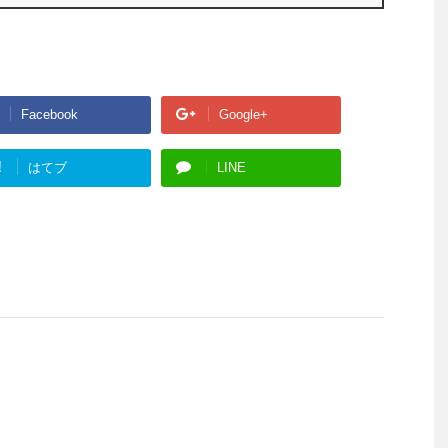
Facebook
Google+
!
はてブ
LINE