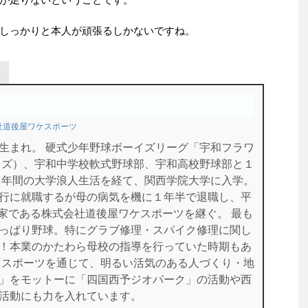
しっかりと本人が頑張るしかないですね。
社道後屋ワケスポーツ
生まれ。 硬式少年野球ボーイズリーグ「宇和フラワ
イズ）、宇和中学校軟式野球部、宇和高校野球部と１
１年間の大学浪人生活を経て、関西学院大学に入学。
行に就職するが母の病気を機に１年半で退職し、平
に実家である株式会社道後屋ワケスポーツを継ぐ。 最も
っぱり野球。特にグラブ修理・スパイク修理に関し
！本業のかたわら母校の指導を行っていた時期もあ
「スポーツを通じて、明るい活気のある人づくり・地
」をモットーに「四国西予ジオパーク」の活動や西
活動にも力を入れています。