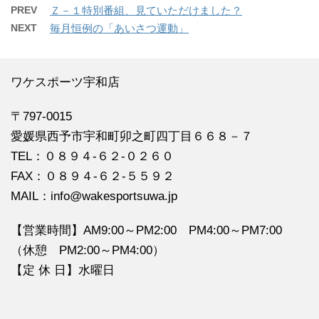
PREV
Ｚ－１特別番組、見ていただけました？
NEXT
毎月恒例の「あいさつ運動」
ワケスポーツ宇和店
〒797-0015
愛媛県西予市宇和町卯之町四丁目６６８－７
TEL：０８９４‐６２‐０２６０
FAX：０８９４‐６２‐５５９２
MAIL：info@wakesportsuwa.jp
【営業時間】AM9:00～PM2:00 PM4:00～PM7:00
（休憩 PM2:00～PM4:00）
【定 休 日】水曜日