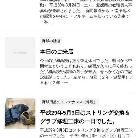
動） 平成30年3月24日（土）、愛媛県の教職員人事
異動が発表されました。 新聞報道から ・南予地区
の部活を中心に ・フルネームを知っている先生で
・私 ...
野球の話題
本日のご来店
今日の宇和高校は振り替え休日でした。明日から中
間考査ということもあり、練習が久々に早く終わっ
た宇和高校野球部の選手が来店。せっかくなので記
念撮影しました。 左から、Ｍ君（２年・遊撃手）／
Ｈ君（２年・一 ...
野球用品のメンテナンス（修理）
平成29年5月3日はストリング交換＆
グラブ修理三昧の一日でした。
平成29年5月3日はストリング交換＆グラブ修理三昧
の一日でした。 平成29年5月3日（水・祝）はソフ