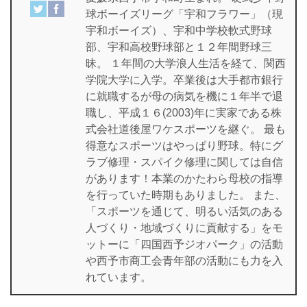
球ボーイズリーグ「宇和フラワー」（現
宇和ボーイズ）、宇和中学校軟式野球
部、宇和高校野球部と１２年間野球三
昧。 １年間の大学浪人生活を経て、関西
学院大学に入学。卒業後は大手都市銀行
に就職するが母の病気を機に１年半で退
職し、平成１６(2003)年に実家である株
式会社道後屋ワケスポーツを継ぐ。 最も
得意なスポーツはやっぱり野球。特にグ
ラブ修理・スパイク修理に関しては自信
があります！本業のかたわら母校の指導
を行っていた時期もありました。 また、
「スポーツを通じて、明るい活気のある
人づくり・地域づくりに貢献する」をモ
ットーに「四国西予ジオパーク」の活動
や西予市商工会青年部の活動にも力を入
れています。