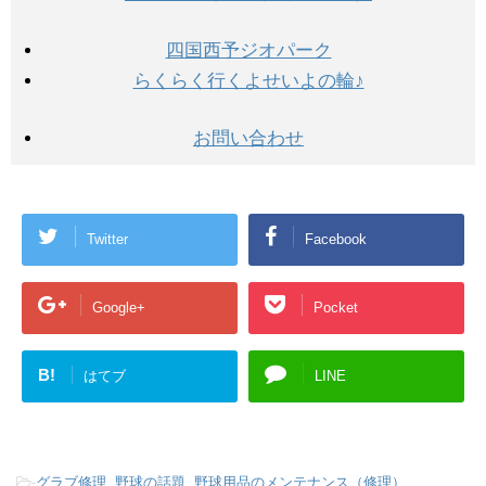
四国西予ジオパーク
らくらく行くよせいよの輪♪
お問い合わせ
Twitter
Facebook
Google+
Pocket
B!
はてブ
LINE
-
グラブ修理
,
野球の話題
,
野球用品のメンテナンス（修理）