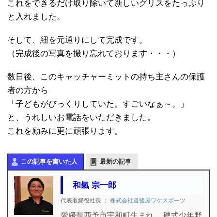
これをできるだけ取り除いて新しいグリスをたっぷり
と入れました。
そして、紐を元通りにして完成です。
（完成後の写真を撮り忘れております・・・）
数日後、このキャッチャーミットの持ち主さんの保護
者の方から
「子どもがびっくりしていた。すごいなぁ～。」
と、うれしいお電話をいただきました。
これを励みに更に頑張ります。
この記事を書いた人
最新の記事
和氣 宗一郎
代表取締役社長
：
株式会社道後屋ワケスポーツ
愛媛県西予市宇和町生まれ。 硬式少年野