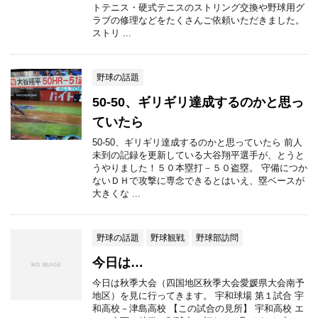
トテニス・硬式テニスのストリング交換や野球用グ
ラブの修理などをたくさんご依頼いただきました。
ストリ ...
野球の話題
50-50、ギリギリ達成するのかと思っ
ていたら
50-50、ギリギリ達成するのかと思っていたら 前人
未到の記録を更新している大谷翔平選手が、とうと
うやりました！５０本塁打－５０盗塁。 守備につか
ないＤＨで攻撃に専念できるとはいえ、塁ベースが
大きくな ...
野球の話題
野球観戦
野球部訪問
今日は…
今日は秋季大会（四国地区秋季大会愛媛県大会南予
地区）を見に行ってきます。 宇和球場 第１試合 宇
和高校－津島高校 【この試合の見所】 宇和高校 エ