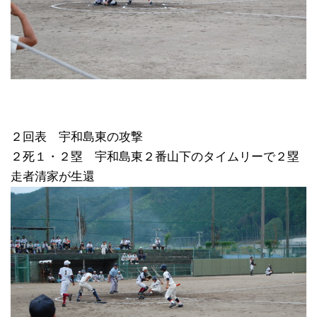
２回表 宇和島東の攻撃
２死１・２塁 宇和島東２番山下のタイムリーで２塁
走者清家が生還