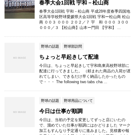
春季大会1回戦 宇和－松山商
春季大会1回戦 宇和－松山商 平成28年度春季四国地
区高等学校野球愛媛県大会1回戦 宇和ー松山商 松山
商 ００３ ０００ ２０２／７ 宇 和 ０００ ３００
０００／３ 【松山商】山本ー門田 【宇和】 ...
野球の話題
野球部訪問
ちょっと早起きして配達
今日は、ちょっと早起きして宇和島東高校野球部に
配達に行ってきました。 （頼まれた商品の入荷が遅
れてしまい、できるだけ早く納品したかったもの
で・・・ The following two tabs cha ...
野球の話題
野球用品について
今日は仕事が順調
今日は、当初の予定を変更してずっと店にいたの
で、溜めていた仕事が順調にはかどりました マーク
加工もすんなり予定通りに進みました。見積書や報