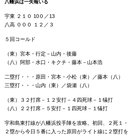
八幡浜は一矢報いる
宇東 ２１０ 10０／13
八高 ０００ １２／３
５回コールド
（東）宮本・行定－山内・後藤
（八）阿部・水口・キクチ・藤本－山本浩
二塁打・・・原田・宮本・小松（東）／藤本（八）
三塁打・・・山内（東）／袋瀬（八）
（東）３２打席－１２安打－４四死球－１犠打
（八）２２打席－５安打－１四死球－１犠打
宇和島東打線が八幡浜投手陣を攻略。初回、２死１・
２塁から今日５番に入った原田がライト線に２塁打を