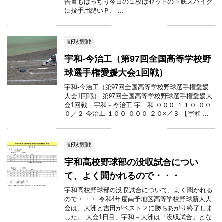
告書もばっちり今日の１枚はゼットの革底スパイク
に投手用縫いＰ。 ...
野球観戦
宇和‐今治工（第97回全国高等学校野
球選手権愛媛大会1回戦）
宇和‐今治工（第97回全国高等学校野球選手権愛媛
大会1回戦） 第97回全国高等学校野球選手権愛媛大
会1回戦 宇和－今治工 宇 和 ０００ １１０ ００
０／２ 今治工 １００ ０００ ２０×／３ 【宇和 ...
野球観戦
宇和高校野球部の没収試合につい
て、よく聞かれるので・・・
宇和高校野球部の没収試合について、よく聞かれる
ので・・・ 令和4年度南予地区高等学校野球新人大
会は、大洲と吉田がベスト２に勝ちあがり終了しま
した。 大会1日目、宇和－大洲は「没収試合」とな