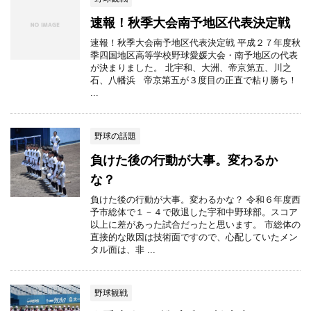
速報！秋季大会南予地区代表決定戦
速報！秋季大会南予地区代表決定戦 平成２７年度秋
季四国地区高等学校野球愛媛大会・南予地区の代表
が決まりました。 北宇和、大洲、帝京第五、川之
石、八幡浜 帝京第五が３度目の正直で粘り勝ち！
...
野球の話題
負けた後の行動が大事。変わるか
な？
負けた後の行動が大事。変わるかな？ 令和６年度西
予市総体で１－４で敗退した宇和中野球部。スコア
以上に差があった試合だったと思います。 市総体の
直接的な敗因は技術面ですので、心配していたメン
タル面は、非 ...
野球観戦