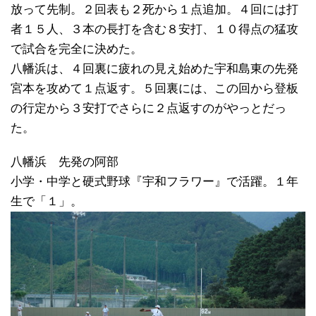
放って先制。２回表も２死から１点追加。４回には打
者１５人、３本の長打を含む８安打、１０得点の猛攻
で試合を完全に決めた。
八幡浜は、４回裏に疲れの見え始めた宇和島東の先発
宮本を攻めて１点返す。５回裏には、この回から登板
の行定から３安打でさらに２点返すのがやっとだっ
た。
八幡浜 先発の阿部
小学・中学と硬式野球『宇和フラワー』で活躍。１年
生で「１」。