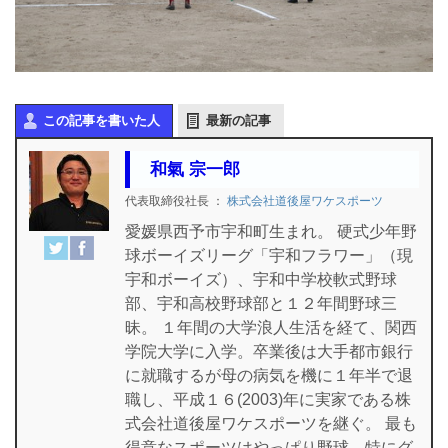
この記事を書いた人
最新の記事
和氣 宗一郎
代表取締役社長
：
株式会社道後屋ワケスポーツ
愛媛県西予市宇和町生まれ。 硬式少年野
球ボーイズリーグ「宇和フラワー」（現
宇和ボーイズ）、宇和中学校軟式野球
部、宇和高校野球部と１２年間野球三
昧。 １年間の大学浪人生活を経て、関西
学院大学に入学。卒業後は大手都市銀行
に就職するが母の病気を機に１年半で退
職し、平成１６(2003)年に実家である株
式会社道後屋ワケスポーツを継ぐ。 最も
得意なスポーツはやっぱり野球。特にグ