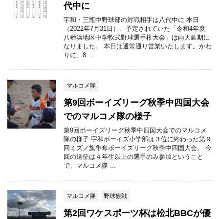
代中に
宇和・三瓶中野球部の対戦相手は八代中に 本日
（2022年7月31日）、予定されていた「令和4年度
八幡浜地区中学軟式野球選手権大会」は雨天延期に
なりました。 本日は通常通り営業いたします。かわ
りに、8 ...
マルコメ隊
第9回ボーイズリーグ秋季中四国大会
でのマルコメ隊の様子
第9回ボーイズリーグ秋季中四国大会でのマルコメ
隊の様子 宇和ボーイズ小学部は３位に終わった第９
回ミズノ旗争奪ボーイズリーグ秋季中四国大会。 今
回の遠征は４年生以上の選手のみ参加ということ
で、マルコメ隊 ...
マルコメ隊
野球観戦
第2回ワケスポーツ杯は松北BBCが優