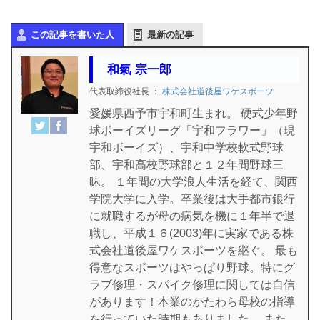
この記事を書いた人
最新の記事
和氣 宗一郎
代表取締役社長
：
株式会社道後屋ワケスポーツ
愛媛県西予市宇和町生まれ。 硬式少年野
球ボーイズリーグ「宇和フラワー」（現
宇和ボーイズ）、宇和中学校軟式野球
部、宇和高校野球部と１２年間野球三
昧。 １年間の大学浪人生活を経て、関西
学院大学に入学。卒業後は大手都市銀行
に就職するが母の病気を機に１年半で退
職し、平成１６(2003)年に実家である株
式会社道後屋ワケスポーツを継ぐ。 最も
得意なスポーツはやっぱり野球。特にグ
ラブ修理・スパイク修理に関しては自信
があります！本業のかたわら母校の指導
を行っていた時期もありました。 また、