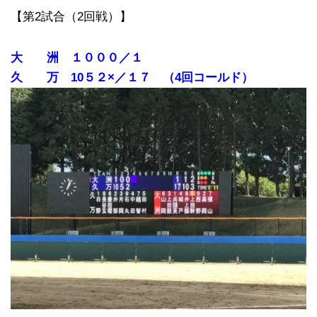
【第2試合（2回戦）】
大 洲 １０００／１
久 万 10５２×／１７ （4回コールド）