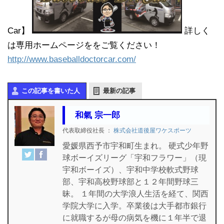
Car】
詳しく
は専用ホームページををご覧ください！
http://www.baseballdoctorcar.com/
この記事を書いた人
最新の記事
和氣 宗一郎
代表取締役社長
：
株式会社道後屋ワケスポーツ
愛媛県西予市宇和町生まれ。 硬式少年野
球ボーイズリーグ「宇和フラワー」（現
宇和ボーイズ）、宇和中学校軟式野球
部、宇和高校野球部と１２年間野球三
昧。 １年間の大学浪人生活を経て、関西
学院大学に入学。卒業後は大手都市銀行
に就職するが母の病気を機に１年半で退