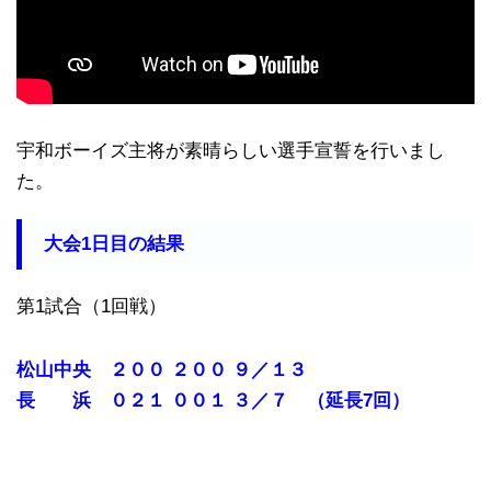
宇和ボーイズ主将が素晴らしい選手宣誓を行いまし
た。
大会1日目の結果
第1試合（1回戦）
松山中央 ２００ ２００ ９／１３
長 浜 ０２１ ００１ ３／７ （延長7回）