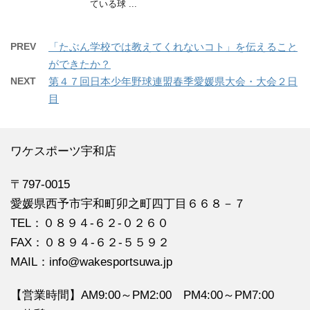
ている球 ...
PREV
「たぶん学校では教えてくれないコト」を伝えること
ができたか？
NEXT
第４７回日本少年野球連盟春季愛媛県大会・大会２日
目
ワケスポーツ宇和店
〒797-0015
愛媛県西予市宇和町卯之町四丁目６６８－７
TEL：０８９４‐６２‐０２６０
FAX：０８９４‐６２‐５５９２
MAIL：info@wakesportsuwa.jp
【営業時間】AM9:00～PM2:00 PM4:00～PM7:00