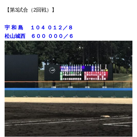
【第3試合（2回戦）】
宇 和 島 １０４ ０１２／８
松山城西 ６００ ０００／６