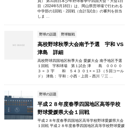
員） 第31回日本少年野球春季中四国大会・大会1日
目（2024年5月18日）は、岡山県営球場で行われる
中学部の1回戦・2回戦（合計3試合）の審判を担当
しま ...
野球の話題
野球観戦
高校野球秋季大会南予予選 宇和 VS
津島 詳細
高校野球四国地区秋季大会 愛媛大会 南予地区予選
１回戦 宇和球場 第１試合 津 島 ０００ ０
３ = ３ 宇 和 ５４３ ０１× = 13 （５回コール
ド） 津島： 宇和：小西・上田－西川 ▽三 ...
野球の話題
平成２８年度春季四国地区高等学校
野球愛媛県大会１回戦
平成２８年度春季四国地区高等学校野球愛媛県大会
１回戦 平成２８年度春季四国地区高等学校野球愛媛