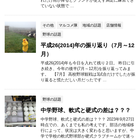
れだけ雨が降るとグランドが使えず満足に練習でき
ていない状態で ...
その他
マルコメ隊
地域の話題
店舗情報
野球の話題
平成26(2014)年の振り返り（7月～12
月）
平成26(2014)年も今日を入れて残り２日。 昨日に引
き続き、今年の後半(7月～12月)を振り返ってみま
す。 【7月】 高校野球観戦は3試合だけでしたが振
り返ると慌ただしい月だったです ...
野球の話題
中学野球、軟式と硬式の差は？？？
中学野球、軟式と硬式の差は？？？ 2023年9月27日
時点での、あくまでも私の考えです。部活の地域移
行によって、状況は大きく変わると思いますが、中
学で学校の軟式野球部か硬式クラブチームかで迷っ