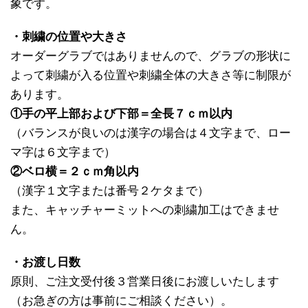
象です。
・刺繍の位置や大きさ
オーダーグラブではありませんので、グラブの形状に
よって刺繍が入る位置や刺繍全体の大きさ等に制限が
あります。
①手の平上部および下部＝全長７ｃｍ以内
（バランスが良いのは漢字の場合は４文字まで、ロー
マ字は６文字まで）
②ベロ横＝２ｃｍ角以内
（漢字１文字または番号２ケタまで）
また、キャッチャーミットへの刺繍加工はできませ
ん。
・お渡し日数
原則、ご注文受付後３営業日後にお渡しいたします
（お急ぎの方は事前にご相談ください）。