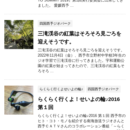
TO SUMMIT 2019』第1回実行委員会に出席してき
ました。 愛媛西予 ...
四国西予ジオパーク
三滝渓谷の紅葉はそろそろ見ごろを
迎えそうです。
三滝渓谷の紅葉はそろそろ見ごろを迎えそうです。
2022年11月4日（金）、西予市立野村中学校3年生の
ジオ学習で三滝渓谷に行ってきました。宇和運動公
園の紅葉が始まってきたので、三滝渓谷の紅葉もそ
ろそろ ...
らくらく行くよせいよの輪♪
四国西予ジオパーク
らくらく行くよ！せいよの輪♪2016
第１回
らくらく行くよ！せいよの輪♪2016 第１回 西予市の
ヒト・コト・モノを紹介する南海放送ラジオさんと
西予ＣＡＴＶさんのコラボレーション番組「～らく