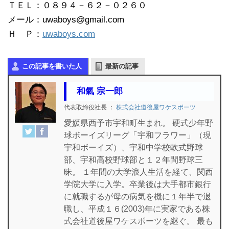
ＴＥＬ：０８９４－６２－０２６０
メール：uwaboys@gmail.com
Ｈ Ｐ：
uwaboys.com
この記事を書いた人
最新の記事
和氣 宗一郎
代表取締役社長
：
株式会社道後屋ワケスポーツ
愛媛県西予市宇和町生まれ。 硬式少年野
球ボーイズリーグ「宇和フラワー」（現
宇和ボーイズ）、宇和中学校軟式野球
部、宇和高校野球部と１２年間野球三
昧。 １年間の大学浪人生活を経て、関西
学院大学に入学。卒業後は大手都市銀行
に就職するが母の病気を機に１年半で退
職し、平成１６(2003)年に実家である株
式会社道後屋ワケスポーツを継ぐ。 最も