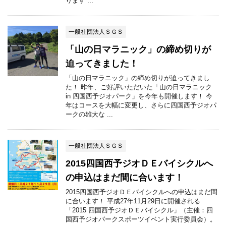
ります ...
一般社団法人ＳＧＳ
「山の日マラニック」の締め切りが
迫ってきました！
「山の日マラニック」の締め切りが迫ってきまし
た！ 昨年、ご好評いただいた「山の日マラニック
in 四国西予ジオパーク」を今年も開催します！ 今
年はコースを大幅に変更し、さらに四国西予ジオパ
ークの雄大な ...
一般社団法人ＳＧＳ
2015四国西予ジオＤＥバイシクルへ
の申込はまだ間に合います！
2015四国西予ジオＤＥバイシクルへの申込はまだ間
に合います！ 平成27年11月29日に開催される
「2015 四国西予ジオＤＥバイシクル」（主催：四
国西予ジオパークスポーツイベント実行委員会）。