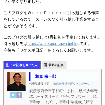
ドが早くなりました。
このブログをＷｏｒｄＰｒｅｓｓに引っ越しする作業
をしているので、ストレスなく引っ越し作業をするこ
とができそうです。
このブログの引っ越しは1月初旬を予定しております。
引っ越し先は
https://wakesportsuwa.jp/blog
です。
今後も「ワケスポ日記」をよろしくお願いします。
この記事を書いた人
最新の記事
和氣 宗一郎
代表取締役社長
：
株式会社道後屋ワケスポーツ
愛媛県西予市宇和町生まれ。 硬式少年野
球ボーイズリーグ「宇和フラワー」（現
宇和ボーイズ）、宇和中学校軟式野球