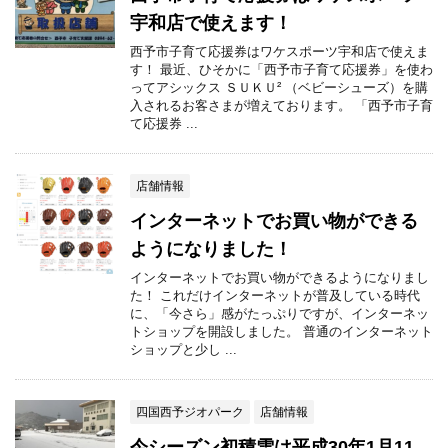
宇和店で使えます！
西予市子育て応援券はワケスポーツ宇和店で使えま
す！ 最近、ひそかに「西予市子育て応援券」を使わ
ってアシックス ＳＵＫＵ² （ベビーシューズ）を購
入されるお客さまが増えております。 「西予市子育
て応援券 ...
店舗情報
インターネットでお買い物ができる
ようになりました！
インターネットでお買い物ができるようになりまし
た！ これだけインターネットが普及している時代
に、「今さら」感がたっぷりですが、インターネッ
トショップを開設しました。 普通のインターネット
ショップと少し ...
四国西予ジオパーク
店舗情報
今シーズン初積雪は平成30年1月11