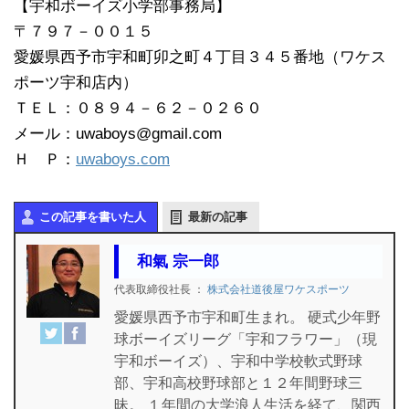
【宇和ボーイズ小学部事務局】
〒７９７－００１５
愛媛県西予市宇和町卯之町４丁目３４５番地（ワケス
ポーツ宇和店内）
ＴＥＬ：０８９４－６２－０２６０
メール：uwaboys@gmail.com
Ｈ Ｐ：
uwaboys.com
この記事を書いた人
最新の記事
和氣 宗一郎
代表取締役社長
：
株式会社道後屋ワケスポーツ
愛媛県西予市宇和町生まれ。 硬式少年野
球ボーイズリーグ「宇和フラワー」（現
宇和ボーイズ）、宇和中学校軟式野球
部、宇和高校野球部と１２年間野球三
昧。 １年間の大学浪人生活を経て、関西