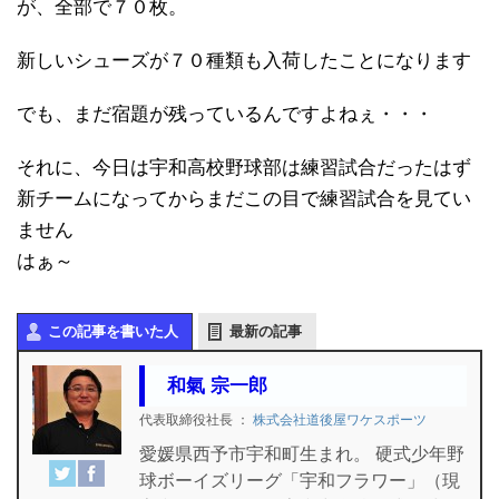
が、全部で７０枚。
新しいシューズが７０種類も入荷したことになります
でも、まだ宿題が残っているんですよねぇ・・・
それに、今日は宇和高校野球部は練習試合だったはず
新チームになってからまだこの目で練習試合を見てい
ません
はぁ～
この記事を書いた人
最新の記事
和氣 宗一郎
代表取締役社長
：
株式会社道後屋ワケスポーツ
愛媛県西予市宇和町生まれ。 硬式少年野
球ボーイズリーグ「宇和フラワー」（現