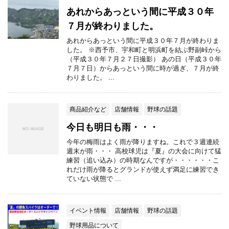
あれからあっという間に平成３０年
７月が終わりました。
あれからあっという間に平成３０年７月が終わりま
した。 ※西予市、宇和町と明浜町を結ぶ野副峠から
（平成３０年７月２７日撮影） あの日（平成３０年
７月７日）からあっという間に時が過ぎ、７月が終
わりました。 ...
商品紹介など
店舗情報
野球の話題
今日も明日も雨・・・
今年の梅雨はよく雨が降りますね。これで３週連続
週末が雨・・・ 高校球児は『夏』の大会に向けて猛
練習（追い込み）の時期なんですが・・・・・・こ
れだけ雨が降るとグランドが使えず満足に練習でき
ていない状態で ...
イベント情報
店舗情報
野球の話題
野球用品について