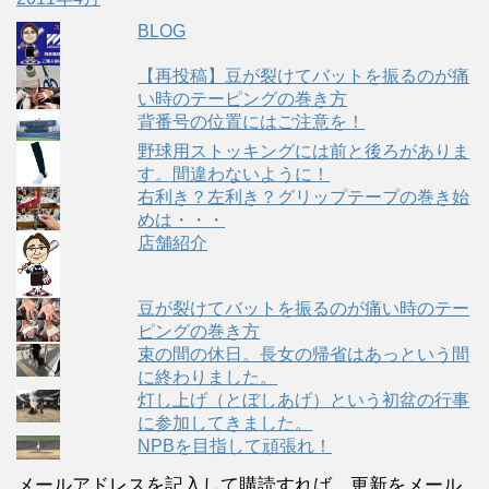
BLOG
【再投稿】豆が裂けてバットを振るのが痛
い時のテーピングの巻き方
背番号の位置にはご注意を！
野球用ストッキングには前と後ろがありま
す。間違わないように！
右利き？左利き？グリップテープの巻き始
めは・・・
店舗紹介
豆が裂けてバットを振るのが痛い時のテー
ピングの巻き方
束の間の休日。長女の帰省はあっという間
に終わりました。
灯し上げ（とぼしあげ）という初盆の行事
に参加してきました。
NPBを目指して頑張れ！
メールアドレスを記入して購読すれば、更新をメール