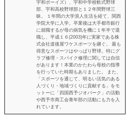
宇和ボーイズ）、宇和中学校軟式野球
部、宇和高校野球部と１２年間野球三
昧。 １年間の大学浪人生活を経て、関西
学院大学に入学。卒業後は大手都市銀行
に就職するが母の病気を機に１年半で退
職し、平成１６(2003)年に実家である株
式会社道後屋ワケスポーツを継ぐ。 最も
得意なスポーツはやっぱり野球。特にグ
ラブ修理・スパイク修理に関しては自信
があります！本業のかたわら母校の指導
を行っていた時期もありました。 また、
「スポーツを通じて、明るい活気のある
人づくり・地域づくりに貢献する」をモ
ットーに「四国西予ジオパーク」の活動
や西予市商工会青年部の活動にも力を入
れています。