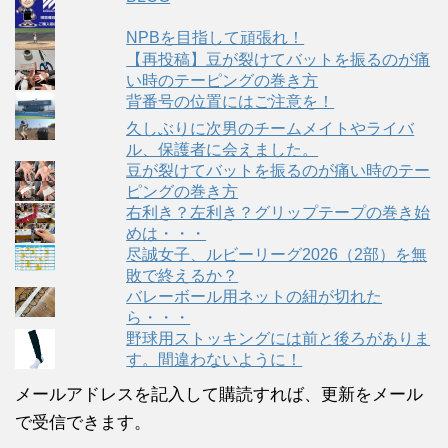
NPBを目指して頑張れ！
【再投稿】豆が裂けてバットを振るのが痛
い時のテーピングの巻き方
背番号の位置にはご注意を！
久しぶりに次男のチームメイトやライバ
ル、保護者に会えました。
豆が裂けてバットを振るのが痛い時のテー
ピングの巻き方
右利き？左利き？グリップテープの巻き始
めは・・・
尽誠女子、ルビーリーグ2026（2部）を無
敗で終えるか？
バレーボール用ネットの紐が切れた
ら・・・
野球用ストッキングには前と後ろがありま
す。間違わないように！
メールアドレスを記入して購読すれば、更新をメール
で受信できます。