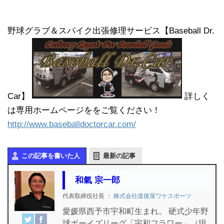
野球グラブ＆スパイク出張修理サービス【Baseball Dr.
Car】
詳しく
は専用ホームページををご覧ください！
http://www.baseballdoctorcar.com/
この記事を書いた人
最新の記事
和氣 宗一郎
代表取締役社長
：
株式会社道後屋ワケスポーツ
愛媛県西予市宇和町生まれ。 硬式少年野
球ボーイズリーグ「宇和フラワー」（現