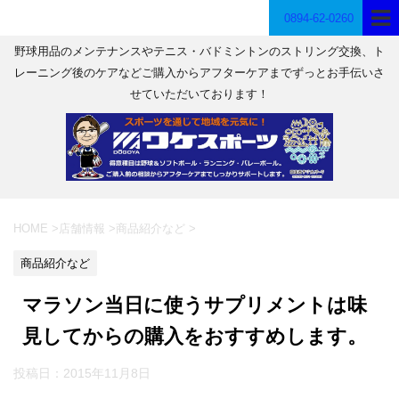
0894-62-0260
野球用品のメンテナンスやテニス・バドミントンのストリング交換、ト
レーニング後のケアなどご購入からアフターケアまでずっとお手伝いさ
せていただいております！
HOME
>
店舗情報
>
商品紹介など
>
商品紹介など
マラソン当日に使うサプリメントは味
見してからの購入をおすすめします。
投稿日：
2015年11月8日