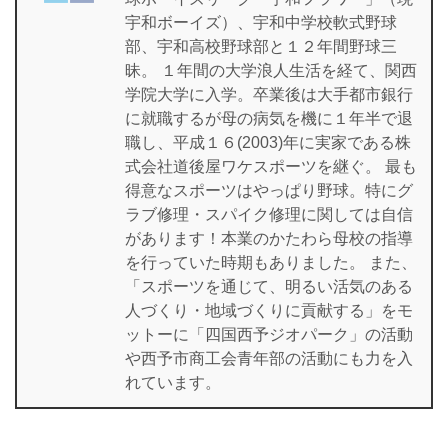
宇和ボーイズ）、宇和中学校軟式野球
部、宇和高校野球部と１２年間野球三
昧。 １年間の大学浪人生活を経て、関西
学院大学に入学。卒業後は大手都市銀行
に就職するが母の病気を機に１年半で退
職し、平成１６(2003)年に実家である株
式会社道後屋ワケスポーツを継ぐ。 最も
得意なスポーツはやっぱり野球。特にグ
ラブ修理・スパイク修理に関しては自信
があります！本業のかたわら母校の指導
を行っていた時期もありました。 また、
「スポーツを通じて、明るい活気のある
人づくり・地域づくりに貢献する」をモ
ットーに「四国西予ジオパーク」の活動
や西予市商工会青年部の活動にも力を入
れています。