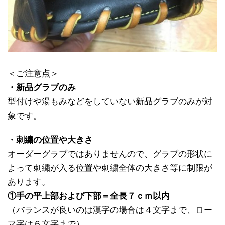
＜ご注意点＞
・新品グラブのみ
型付けや湯もみなどをしていない新品グラブのみが対
象です。
・刺繍の位置や大きさ
オーダーグラブではありませんので、グラブの形状に
よって刺繍が入る位置や刺繍全体の大きさ等に制限が
あります。
①手の平上部および下部＝全長７ｃｍ以内
（バランスが良いのは漢字の場合は４文字まで、ロー
マ字は６文字まで）