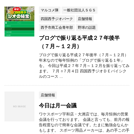
マルコメ隊
一般社団法人ＳＧＳ
四国西予ジオパーク
店舗情報
西予市商工会青年部
野球の話題
ブログで振り返る平成２７年後半
（７月～１２月）
ブログで振り返る平成２７年後半（７月～１２月）
年末なので毎年恒例の「ブログで振り返る１年」
を。 今回は平成２７年７月～１２月を振り返ってみ
ます。 ７月 ○７月４日 四国西予ジオＤＥバイシク
ルのコース ...
店舗情報
今日は月一会議
ワケスポーツ宇和店・大洲店では、毎月恒例の営業
会議を行っております。 会議と言っても、前月の報
告程度なので簡単な会議です。たまに勉強会なんか
もします。 スポーツ用品メーカーは、あの手この手