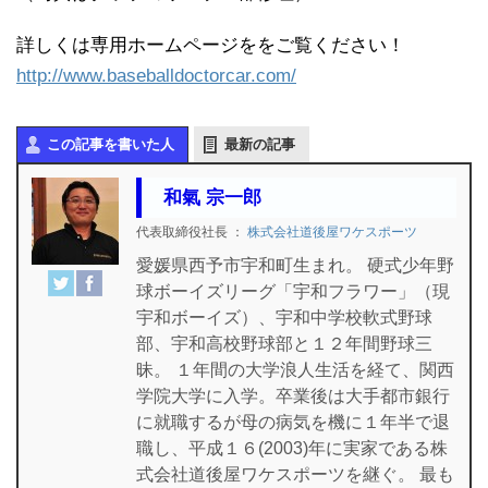
詳しくは専用ホームページををご覧ください！
http://www.baseballdoctorcar.com/
この記事を書いた人
最新の記事
和氣 宗一郎
代表取締役社長
：
株式会社道後屋ワケスポーツ
愛媛県西予市宇和町生まれ。 硬式少年野
球ボーイズリーグ「宇和フラワー」（現
宇和ボーイズ）、宇和中学校軟式野球
部、宇和高校野球部と１２年間野球三
昧。 １年間の大学浪人生活を経て、関西
学院大学に入学。卒業後は大手都市銀行
に就職するが母の病気を機に１年半で退
職し、平成１６(2003)年に実家である株
式会社道後屋ワケスポーツを継ぐ。 最も