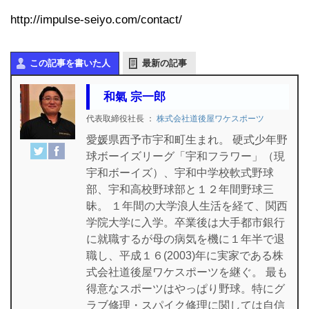
http://impulse-seiyo.com/contact/
この記事を書いた人
最新の記事
和氣 宗一郎
代表取締役社長
：
株式会社道後屋ワケスポーツ
愛媛県西予市宇和町生まれ。 硬式少年野
球ボーイズリーグ「宇和フラワー」（現
宇和ボーイズ）、宇和中学校軟式野球
部、宇和高校野球部と１２年間野球三
昧。 １年間の大学浪人生活を経て、関西
学院大学に入学。卒業後は大手都市銀行
に就職するが母の病気を機に１年半で退
職し、平成１６(2003)年に実家である株
式会社道後屋ワケスポーツを継ぐ。 最も
得意なスポーツはやっぱり野球。特にグ
ラブ修理・スパイク修理に関しては自信