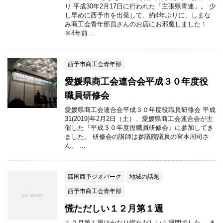
り 平成30年2月17日に行われた「主張県青連」。 少
し早めに西予市を出発して、約4年ぶりに、しまな
み商工会青年部員さんのお店にお邪魔しました！
※4年前 ...
西予市商工会青年部
愛媛県商工会連合会平成３０年度役
職員研修会
愛媛県商工会連合会平成３０年度役職員研修会 平成
31(2019)年2月2日（土）、愛媛県商工会連合会が主
催した『平成３０年度役職員研修会』に参加してき
ました。 研修会の講師は参議院議員の宮本周司さ
ん。 ...
四国西予ジオパーク
地域の話題
西予市商工会青年部
慌ただしい１２月第１週
１２月第１週はかなり慌ただしい１週間でした。 ま