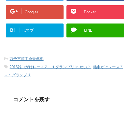
Google+
Pocket
B!
はてブ
LINE
-
西予市商工会青年部
-
2016雑巾がけレースＺ－１グランプリ in せいよ
,
雑巾がけレースＺ
－１グランプリ
コメントを残す