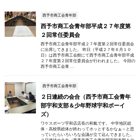
西予市商工会青年部
西予市商工会青年部平成２７年度第
２回常任委員会
西予市商工会青年部平成２７年度第２回常任委員会
に出席してきました。 昨日（平成２７年６月１０
日）は西予市商工会館にて西予市商工会青年部平成
２７年度第２回常任委員会が行われました。 今回の
西予市商工会青 ...
西予市商工会青年部
２日連続の会合（西予市商工会青年
部宇和支部＆少年野球宇和ボーイ
ズ）
ワケスポーツ宇和店店長の和氣です。 中学地区総
体・高校県総体が終わってホッとするかなぁ～と思
っていたらいろいろな会議が立て込んできました。