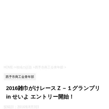
HOME
>
地域の話題
>
西予市商工会青年部
>
西予市商工会青年部
2016雑巾がけレースＺ－１グランプリ
in せいよ エントリー開始！
投稿日：
2016年8月3日