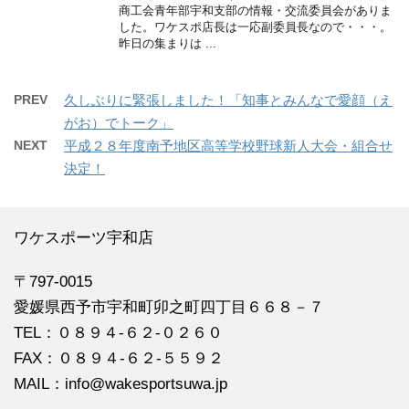
商工会青年部宇和支部の情報・交流委員会がありま
した。ワケスポ店長は一応副委員長なので・・・。
昨日の集まりは ...
PREV
久しぶりに緊張しました！「知事とみんなで愛顔（え
がお）でトーク」
NEXT
平成２８年度南予地区高等学校野球新人大会・組合せ
決定！
ワケスポーツ宇和店
〒797-0015
愛媛県西予市宇和町卯之町四丁目６６８－７
TEL：０８９４‐６２‐０２６０
FAX：０８９４‐６２‐５５９２
MAIL：info@wakesportsuwa.jp