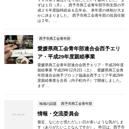
ずは１日（月）。 西予市商工会青年部宇和支部の平
成２６年度臨時総会＆忘年会。 来年度の体制が大ま
かに決まりました。 西予市商工会青年部の役員任期
は２年。 ...
西予市商工会青年部
愛媛県商工会青年部連合会西予エリ
ア・平成29年度親睦事業
愛媛県商工会青年部連合会西予エリア・平成29年度
親睦事業 平成29年12月2日（土）、愛媛県商工会青
年部連合会南予ブロック協議会西予エリア平成29年
度親睦事業を吉長（内子町内子）で開催しました。
まず ...
地域の話題
西予市商工会青年部
情報・交流委員会
最近、なにかと慌ただしい日が多いような気がしま
す（ありがたいことなんですが）。 昨日は、西予市