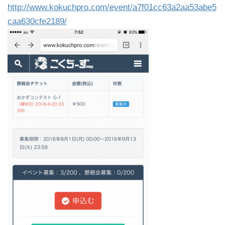
http://www.kokuchpro.com/event/a7f01cc63a2aa53abe5
caa630cfe2189/