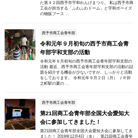
た第４２回西予市宇和れんげまつり。 私は西予市商
工会が担当する「ふわふわドーム」と宇和ボーイズ
の物販ブース ...
西予市商工会青年部
令和元年９月初旬の西予市商工会青
年部宇和支部の活動
令和元年９月初旬の西予市商工会青年部宇和支部の
活動 最近、西予市商工会青年部宇和支部の活動の話
題を紹介する機会が少ないですが、しっかりと活動
をしております。 令和元年９月２日（月） ＪＲ卯
之町駅の夏の ...
西予市商工会青年部
第21回商工会青年部全国大会愛知大
会に参加してきました！
第21回商工会青年部全国大会愛知大会に参加してき
ました！ 2019年12月4日（水）、第21回商工会青年