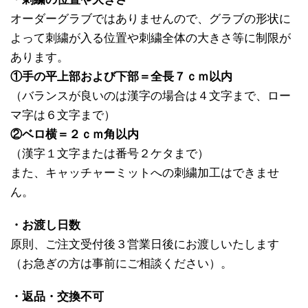
オーダーグラブではありませんので、グラブの形状に
よって刺繍が入る位置や刺繍全体の大きさ等に制限が
あります。
①手の平上部および下部＝全長７ｃｍ以内
（バランスが良いのは漢字の場合は４文字まで、ロー
マ字は６文字まで）
②ベロ横＝２ｃｍ角以内
（漢字１文字または番号２ケタまで）
また、キャッチャーミットへの刺繍加工はできませ
ん。
・お渡し日数
原則、ご注文受付後３営業日後にお渡しいたします
（お急ぎの方は事前にご相談ください）。
・返品・交換不可