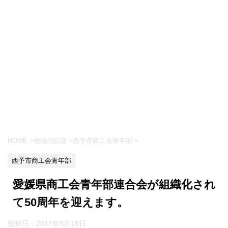
HOME
>
地域の話題
>
西予市商工会青年部
>
西予市商工会青年部
愛媛県商工会青年部連合会が組織化され
て50周年を迎えます。
投稿日：
2017年5月18日