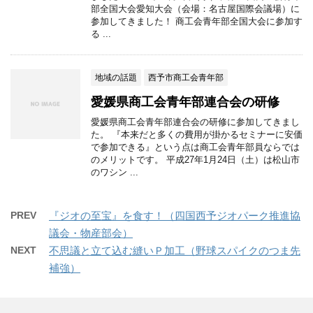
部全国大会愛知大会（会場：名古屋国際会議場）に
参加してきました！ 商工会青年部全国大会に参加す
る ...
地域の話題
西予市商工会青年部
愛媛県商工会青年部連合会の研修
愛媛県商工会青年部連合会の研修に参加してきまし
た。 『本来だと多くの費用が掛かるセミナーに安価
で参加できる』という点は商工会青年部員ならでは
のメリットです。 平成27年1月24日（土）は松山市
のワシン ...
PREV
『ジオの至宝』を食す！（四国西予ジオパーク推進協
議会・物産部会）
NEXT
不思議と立て込む縫いＰ加工（野球スパイクのつま先
補強）