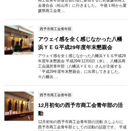
商工会青年部連合会の会に参加するため愛媛県商工
会連合会（松山市）に行きました。 午後１時から愛
媛県商工会青 ...
西予市商工会青年部
アウェイ感を全く感じなかった八幡
浜ＹＥＧ平成29年度年末懇親会
アウェイ感を全く感じなかった八幡浜ＹＥＧ平成29
年度年末懇親会 平成29年12月6日（水）、八幡浜商
工会議所青年部（八幡浜ＹＥＧ）さんが主催する
「平成29年度年末懇親会」に出席してきました。
※八幡浜 ...
西予市商工会青年部
12月初旬の西予市商工会青年部の活
動
12月初旬の西予市商工会青年部の活動 久しぶりに
西予市商工会青年部としての活動の話題です。 平成