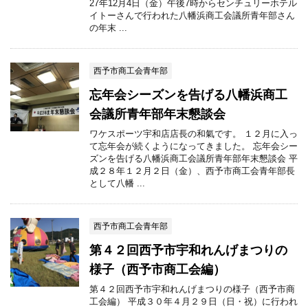
27年12月4日（金）午後7時からセンチュリーホテル
イトーさんで行われた八幡浜商工会議所青年部さん
の年末 ...
西予市商工会青年部
忘年会シーズンを告げる八幡浜商工
会議所青年部年末懇談会
ワケスポーツ宇和店店長の和氣です。 １２月に入っ
て忘年会が続くようになってきました。 忘年会シー
ズンを告げる八幡浜商工会議所青年部年末懇談会 平
成２８年１２月２日（金）、西予市商工会青年部長
として八幡 ...
西予市商工会青年部
第４２回西予市宇和れんげまつりの
様子（西予市商工会編）
第４２回西予市宇和れんげまつりの様子（西予市商
工会編） 平成３０年４月２９日（日・祝）に行われ