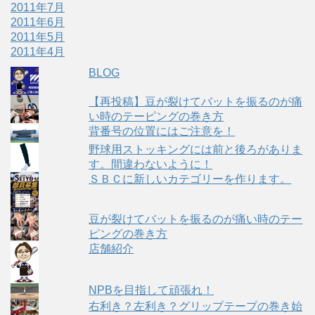
2011年7月
2011年6月
2011年5月
2011年4月
BLOG
【再投稿】豆が裂けてバットを振るのが痛
い時のテーピングの巻き方
背番号の位置にはご注意を！
野球用ストッキングには前と後ろがありま
す。間違わないように！
ＳＢＣに新しいカテゴリーを作ります。
豆が裂けてバットを振るのが痛い時のテー
ピングの巻き方
店舗紹介
NPBを目指して頑張れ！
右利き？左利き？グリップテープの巻き始