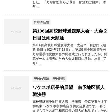
した。 「野球部監督らが暴言 部活動は自粛」 昨
年 ...
野球の話題
第106回高校野球愛媛県大会・大会２
日目は雨天順延
第106回高校野球愛媛県大会・大会２日目は雨天順
延 昨日（2024年7月13日）、第106回全国高等学校
野球選手権愛媛大会の開会式は行われましたが、開
幕ゲームは雨天のため大会２日目に移動。本日（7
月1 ...
野球の話題
野球観戦
ワケスポ店長的展望 南予地区新人
戦決勝
高校野球南予地区新人戦 決勝戦 帝京第五ＶＳ宇
和島東 ワケスポ宇和店店長的試合展望です。 あく
までもワケスポ宇和店店長の個人的私見です。その