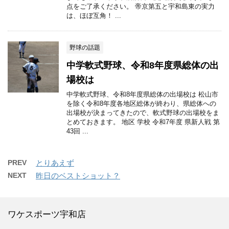
点をご了承ください。 帝京第五と宇和島東の実力
は、ほぼ互角！ ...
野球の話題
中学軟式野球、令和8年度県総体の出
場校は
中学軟式野球、令和8年度県総体の出場校は 松山市
を除く令和8年度各地区総体が終わり、県総体への
出場校が決まってきたので、軟式野球の出場校をま
とめておきます。 地区 学校 令和7年度 県新人戦 第
43回 ...
PREV
とりあえず
NEXT
昨日のベストショット？
ワケスポーツ宇和店