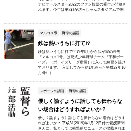
ナビオールスター2022のファン投票の受付が開始さ
れます。今年は第2戦が坊っちゃんスタジアムで開
...
マルコメ隊
野球の話題
鉄は熱いうちに打て!?
鉄は熱いうちに打て!? 昨年9月から我が家の長男
『マルコメ1号』は硬式少年野球チーム『宇和ボー
イズ』（ボーイズリーグ所属）に入って練習を続け
ております。 入団してから約1年経った平成27年10
月4日（ ...
スポーツの話題
野球の話題
優しく諭すように話しても伝わらな
い場合はどうすればよいか？
優しく諭すように話しても伝わらない場合はどうす
ればよいか？ 平成31(2019)年1月12日付の愛媛新聞
さんに、私としては衝撃的なニュースが掲載されま