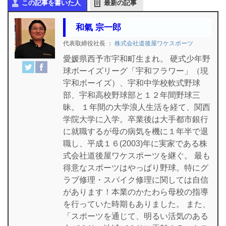
この記事を書いた人
最新の記事
和氣 宗一郎
代表取締役社長
：
株式会社道後屋ワケスポーツ
愛媛県西予市宇和町生まれ。 硬式少年野
球ボーイズリーグ「宇和フラワー」（現
宇和ボーイズ）、宇和中学校軟式野球
部、宇和高校野球部と１２年間野球三
昧。 １年間の大学浪人生活を経て、関西
学院大学に入学。卒業後は大手都市銀行
に就職するが母の病気を機に１年半で退
職し、平成１６(2003)年に実家である株
式会社道後屋ワケスポーツを継ぐ。 最も
得意なスポーツはやっぱり野球。特にグ
ラブ修理・スパイク修理に関しては自信
があります！本業のかたわら母校の指導
を行っていた時期もありました。 また、
「スポーツを通じて、明るい活気のある