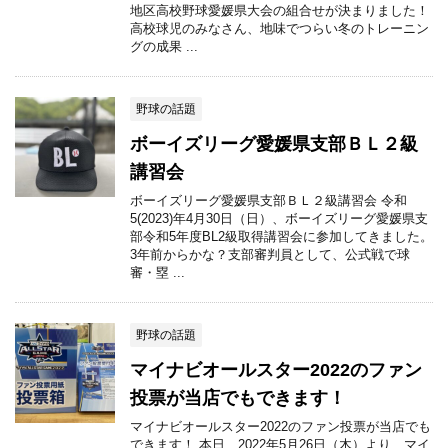
地区高校野球愛媛県大会の組合せが決まりました！
高校球児のみなさん、地味でつらい冬のトレーニン
グの成果 ...
野球の話題
ボーイズリーグ愛媛県支部ＢＬ２級
講習会
ボーイズリーグ愛媛県支部ＢＬ２級講習会 令和
5(2023)年4月30日（日）、ボーイズリーグ愛媛県支
部令和5年度BL2級取得講習会に参加してきました。
3年前からかな？支部審判員として、公式戦で球
審・塁 ...
野球の話題
マイナビオールスター2022のファン
投票が当店でもできます！
マイナビオールスター2022のファン投票が当店でも
できます！ 本日、2022年5月26日（木）より、マイ