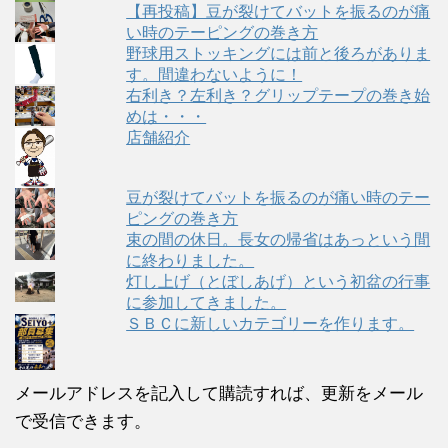
【再投稿】豆が裂けてバットを振るのが痛
い時のテーピングの巻き方
野球用ストッキングには前と後ろがありま
す。間違わないように！
右利き？左利き？グリップテープの巻き始
めは・・・
店舗紹介
豆が裂けてバットを振るのが痛い時のテー
ピングの巻き方
束の間の休日。長女の帰省はあっという間
に終わりました。
灯し上げ（とぼしあげ）という初盆の行事
に参加してきました。
ＳＢＣに新しいカテゴリーを作ります。
メールアドレスを記入して購読すれば、更新をメール
で受信できます。