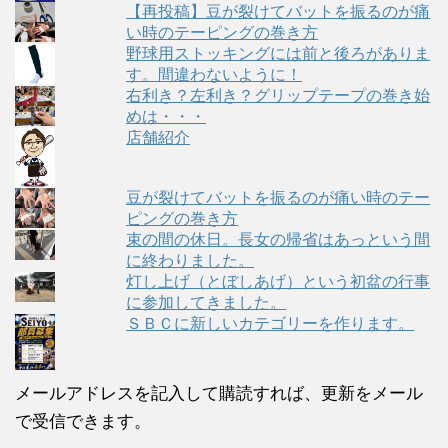
【再投稿】豆が裂けてバットを振るのが痛
い時のテーピングの巻き方
野球用ストッキングには前と後ろがありま
す。間違わないように！
右利き？左利き？グリップテープの巻き始
めは・・・
店舗紹介
豆が裂けてバットを振るのが痛い時のテー
ピングの巻き方
束の間の休日。長女の帰省はあっという間
に終わりました。
灯し上げ（とぼしあげ）という初盆の行事
に参加してきました。
ＳＢＣに新しいカテゴリーを作ります。
メールアドレスを記入して購読すれば、更新をメール
で受信できます。