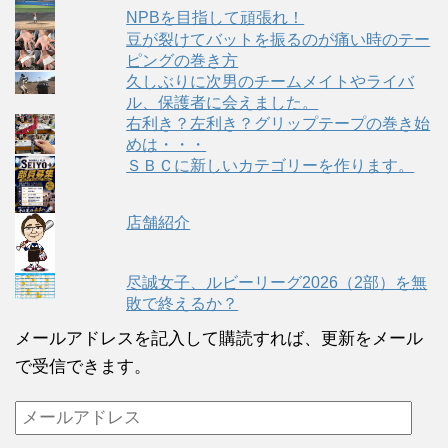
NPBを目指して頑張れ！
豆が裂けてバットを振るのが痛い時のテー
ピングの巻き方
久しぶりに次男のチームメイトやライバ
ル、保護者に会えました。
右利き？左利き？グリップテープの巻き始
めは・・・
ＳＢＣに新しいカテゴリーを作ります。
店舗紹介
尽誠女子、ルビーリーグ2026（2部）を無
敗で終えるか？
メールアドレスを記入して購読すれば、更新をメール
で受信できます。