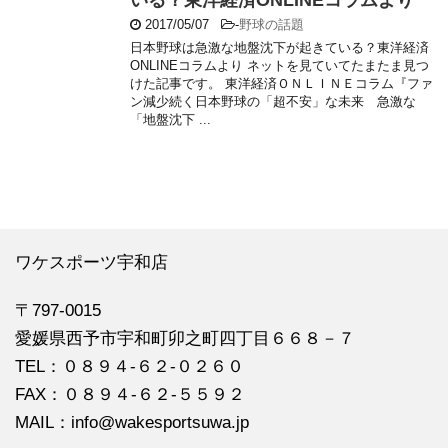
いる？東洋経済ONLINEコラムより
2017/05/07
-
野球の話題
日本野球は急激な地盤沈下が起きている？東洋経済
ONLINEコラムより ネットを見ていてたまたま見つ
けた記事です。 東洋経済ＯＮＬＩＮＥコラム『ファ
ン減少続く日本野球の「超不安」な未来 急激な
「地盤沈下 ...
ワケスポーツ宇和店
〒797-0015
愛媛県西予市宇和町卯之町四丁目６６８－７
TEL：０８９４‐６２‐０２６０
FAX：０８９４‐６２‐５５９２
MAIL：info@wakesportsuwa.jp