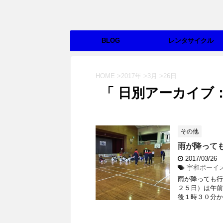
BLOG
レンタサイクル
HOME
>
2017年
>
3月
>
26日
「 日別アーカイブ：2
その他
雨が降って
2017/03/26
宇和ボーイ
雨が降っても行
２５日）は午前
後１時３０分か