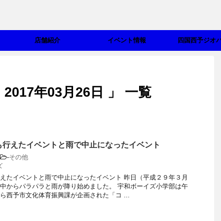
店舗紹介
イベント情報
四国西予ジオ
017年03月26日 」 一覧
も行えたイベントと雨で中止になったイベント
-
その他
ズ
えたイベントと雨で中止になったイベント 昨日（平成２９年３月
中からパラパラと雨が降り始めました。 宇和ボーイズ小学部は午
ら西予市文化体育振興課が企画された「コ ...