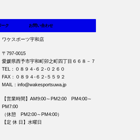
パーク
お問い合わせ
ワケスポーツ宇和店
〒797-0015
愛媛県西予市宇和町卯之町四丁目６６８－７
TEL：０８９４‐６２‐０２６０
FAX：０８９４‐６２‐５５９２
MAIL：info@wakesportsuwa.jp
【営業時間】AM9:00～PM2:00 PM4:00～
PM7:00
（休憩 PM2:00～PM4:00）
【定 休 日】水曜日