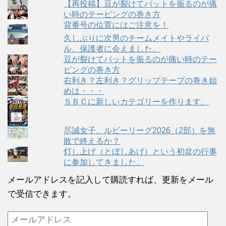
【再投稿】豆が裂けてバットを振るのが痛
い時のテーピングの巻き方
背番号の位置にはご注意を！
久しぶりに次男のチームメイトやライバ
ル、保護者に会えました。
豆が裂けてバットを振るのが痛い時のテー
ピングの巻き方
右利き？左利き？グリップテープの巻き始
めは・・・
ＳＢＣに新しいカテゴリーを作ります。
尽誠女子、ルビーリーグ2026（2部）を無
敗で終えるか？
灯し上げ（とぼしあげ）という初盆の行事
に参加してきました。
メールアドレスを記入して購読すれば、更新をメール
で受信できます。