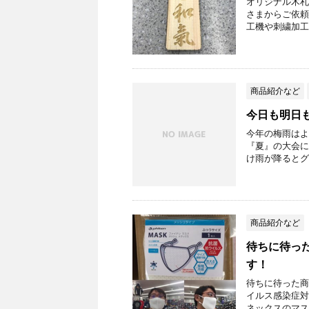
オリジナル木札
さまからご依頼
工機や刺繍加工
商品紹介など
今日も明日
今年の梅雨はよ
『夏』の大会に
け雨が降るとグ
商品紹介など
待ちに待っ
す！
待ちに待った商
イルス感染症対
ネックスのマス