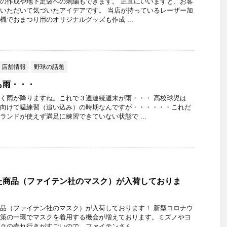
の作成や地下足袋への刺繍もできます。 正直にいいますと、お客
いただいて気づいたアイデアです。 当店が持っているレーザー加
機でおまつり用のオリジナルグッズも作成 ...
店舗情報
野球の話題
も雨・・・
く雨が降りますね。これで３週連続週末が雨・・・ 高校球児は
向けて猛練習（追い込み）の時期なんですが・・・・・・これだ
ランドが使えず満足に練習できていない状態で ...
た商品（ファイテン社のマスク）が入荷しておりま
品（ファイテン社のマスク）が入荷しております！ 新型コロナウ
策の一環でマスクを着用する機会が増えております。ミズノやヨ
クの売れ行きがすごいので、ファイテンさん ...