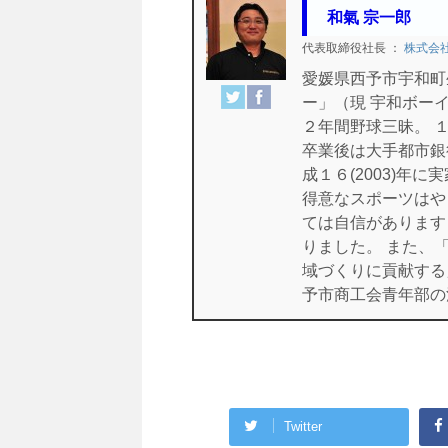
和氣 宗一郎
代表取締役社長
：
株式会
愛媛県西予市宇和町
ー」（現 宇和ボー
２年間野球三昧。 
卒業後は大手都市銀
成１６(2003)年
得意なスポーツはや
ては自信があります
りました。 また、
域づくりに貢献する
予市商工会青年部の
Twitter