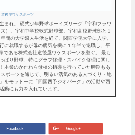
社道後屋ワケスポーツ
生まれ。 硬式少年野球ボーイズリーグ「宇和フラワ
イズ）、宇和中学校軟式野球部、宇和高校野球部と１
１年間の大学浪人生活を経て、関西学院大学に入学。
行に就職するが母の病気を機に１年半で退職し、平
に実家である株式会社道後屋ワケスポーツを継ぐ。 最も
っぱり野球。特にグラブ修理・スパイク修理に関し
！本業のかたわら母校の指導を行っていた時期もあ
「スポーツを通じて、明るい活気のある人づくり・地
」をモットーに「四国西予ジオパーク」の活動や西
活動にも力を入れています。
Facebook
Google+