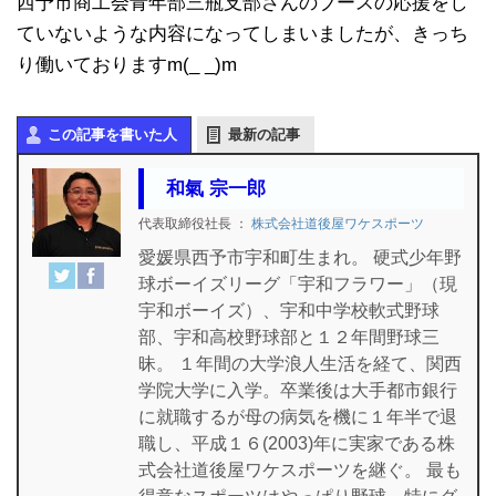
西予市商工会青年部三瓶支部さんのブースの応援をし
ていないような内容になってしまいましたが、きっち
り働いておりますm(_ _)m
この記事を書いた人
最新の記事
和氣 宗一郎
代表取締役社長
：
株式会社道後屋ワケスポーツ
愛媛県西予市宇和町生まれ。 硬式少年野
球ボーイズリーグ「宇和フラワー」（現
宇和ボーイズ）、宇和中学校軟式野球
部、宇和高校野球部と１２年間野球三
昧。 １年間の大学浪人生活を経て、関西
学院大学に入学。卒業後は大手都市銀行
に就職するが母の病気を機に１年半で退
職し、平成１６(2003)年に実家である株
式会社道後屋ワケスポーツを継ぐ。 最も