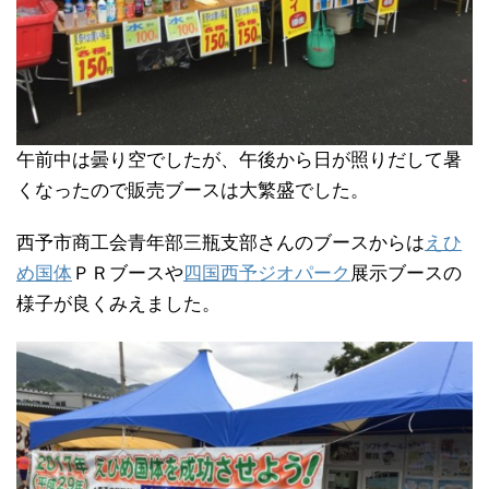
午前中は曇り空でしたが、午後から日が照りだして暑
くなったので販売ブースは大繁盛でした。
西予市商工会青年部三瓶支部さんのブースからは
えひ
め国体
ＰＲブースや
四国西予ジオパーク
展示ブースの
様子が良くみえました。