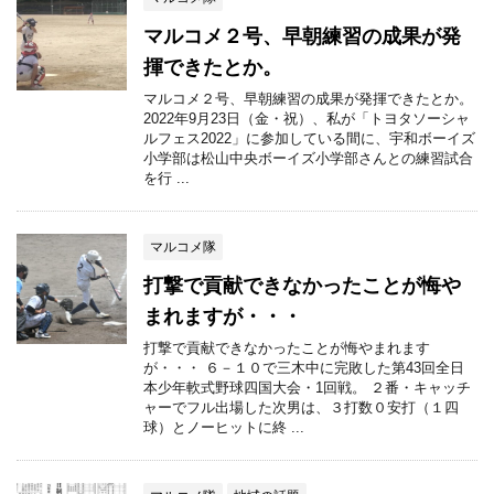
マルコメ２号、早朝練習の成果が発
揮できたとか。
マルコメ２号、早朝練習の成果が発揮できたとか。
2022年9月23日（金・祝）、私が「トヨタソーシャ
ルフェス2022」に参加している間に、宇和ボーイズ
小学部は松山中央ボーイズ小学部さんとの練習試合
を行 ...
マルコメ隊
打撃で貢献できなかったことが悔や
まれますが・・・
打撃で貢献できなかったことが悔やまれます
が・・・ ６－１０で三木中に完敗した第43回全日
本少年軟式野球四国大会・1回戦。 ２番・キャッチ
ャーでフル出場した次男は、３打数０安打（１四
球）とノーヒットに終 ...