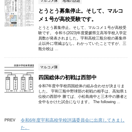
マルコメ隊
地域の話題
とうとう募集停止。そして、マルコ
メ１号が高校受験です。
とうとう募集停止。そして、マルコメ１号が高校受
験です。 令和５(2023)年度愛媛県立高等学校入学定
員数が発表されました。宇和高校三瓶分校の募集停
止以外に増減はなし。わかっていたことですが、三
瓶分校は ...
マルコメ隊
四国総体の初戦は西部中
令和7年度中学校四国総体の組み合わせが決まりま
した。 宇和三瓶中野球部の初戦の相手は、高知県１
位校の西部中 勝てば、小松島南中と三木中の勝者と
全中をかけた試合になります。 The following ...
PREV
令和6年度宇和高校学校評議委員会に出席してきまし
た。