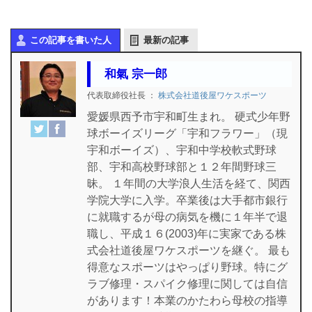
この記事を書いた人
最新の記事
和氣 宗一郎
代表取締役社長
：
株式会社道後屋ワケスポーツ
愛媛県西予市宇和町生まれ。 硬式少年野
球ボーイズリーグ「宇和フラワー」（現
宇和ボーイズ）、宇和中学校軟式野球
部、宇和高校野球部と１２年間野球三
昧。 １年間の大学浪人生活を経て、関西
学院大学に入学。卒業後は大手都市銀行
に就職するが母の病気を機に１年半で退
職し、平成１６(2003)年に実家である株
式会社道後屋ワケスポーツを継ぐ。 最も
得意なスポーツはやっぱり野球。特にグ
ラブ修理・スパイク修理に関しては自信
があります！本業のかたわら母校の指導