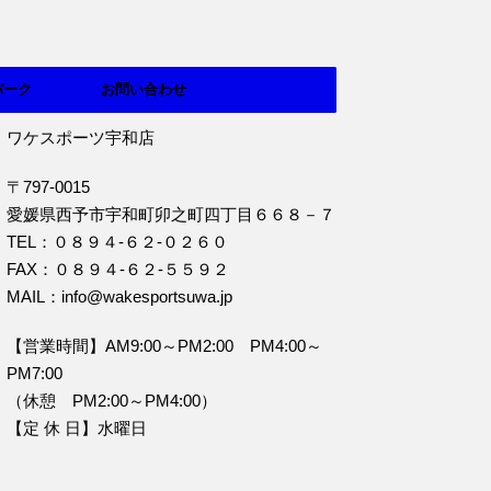
パーク
お問い合わせ
ワケスポーツ宇和店
〒797-0015
愛媛県西予市宇和町卯之町四丁目６６８－７
TEL：０８９４‐６２‐０２６０
FAX：０８９４‐６２‐５５９２
MAIL：info@wakesportsuwa.jp
【営業時間】AM9:00～PM2:00 PM4:00～
PM7:00
（休憩 PM2:00～PM4:00）
【定 休 日】水曜日