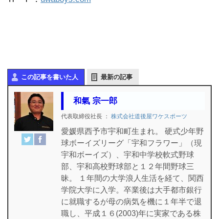
この記事を書いた人
最新の記事
和氣 宗一郎
代表取締役社長
：
株式会社道後屋ワケスポーツ
愛媛県西予市宇和町生まれ。 硬式少年野
球ボーイズリーグ「宇和フラワー」（現
宇和ボーイズ）、宇和中学校軟式野球
部、宇和高校野球部と１２年間野球三
昧。 １年間の大学浪人生活を経て、関西
学院大学に入学。卒業後は大手都市銀行
に就職するが母の病気を機に１年半で退
職し、平成１６(2003)年に実家である株