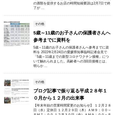
の酒類を提供するお店の時間短縮要請は2月7日で終
了が ...
その他
5歳～11歳のお子さんの保護者さんへ
参考までに資料を
5歳～11歳のお子さんの保護者さんへ参考までに資
料を 2022年2月24日の愛媛県知事臨時記者会見で
「5歳～11歳までの新型コロナワクチン接種」につ
いて触れられました。高齢者への3回目接種とは、
明らか ...
その他
ブログ記事で振り返る平成２８年１
０月から１２月の出来事
【年末年始の営業時間変更のお知らせ】 １２月２８
日（水）定休日 １２月２９日（木）ＡＭ９：００～
ＰＭ７：００ １２月３０日（金）ＡＭ９：００～Ｐ