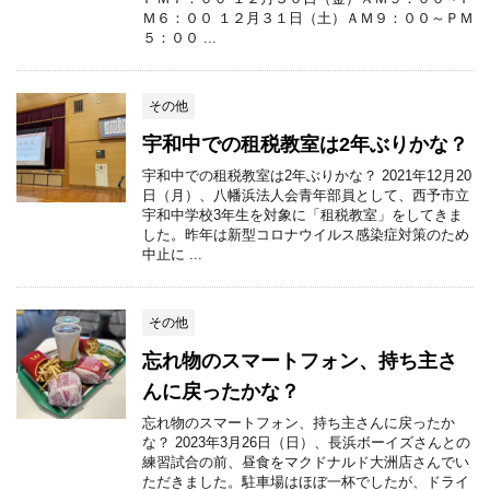
Ｍ６：００ １２月３１日（土）ＡＭ９：００～ＰＭ
５：００ ...
その他
宇和中での租税教室は2年ぶりかな？
宇和中での租税教室は2年ぶりかな？ 2021年12月20
日（月）、八幡浜法人会青年部員として、西予市立
宇和中学校3年生を対象に「租税教室」をしてきま
した。昨年は新型コロナウイルス感染症対策のため
中止に ...
その他
忘れ物のスマートフォン、持ち主さ
んに戻ったかな？
忘れ物のスマートフォン、持ち主さんに戻ったか
な？ 2023年3月26日（日）、長浜ボーイズさんとの
練習試合の前、昼食をマクドナルド大洲店さんでい
ただきました。駐車場はほぼ一杯でしたが、ドライ