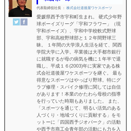
代表取締役社長
：
株式会社道後屋ワケスポーツ
愛媛県西予市宇和町生まれ。 硬式少年野
球ボーイズリーグ「宇和フラワー」（現
宇和ボーイズ）、宇和中学校軟式野球
部、宇和高校野球部と１２年間野球三
昧。 １年間の大学浪人生活を経て、関西
学院大学に入学。卒業後は大手都市銀行
に就職するが母の病気を機に１年半で退
職し、平成１６(2003)年に実家である株
式会社道後屋ワケスポーツを継ぐ。 最も
得意なスポーツはやっぱり野球。特にグ
ラブ修理・スパイク修理に関しては自信
があります！本業のかたわら母校の指導
を行っていた時期もありました。 また、
「スポーツを通じて、明るい活気のある
人づくり・地域づくりに貢献する」をモ
ットーに「四国西予ジオパーク」の活動
や西予市商工会青年部の活動にも力を入