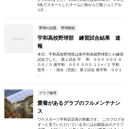
4名でスタートしたチームに秋から三瓶ジュニアか
ら5 ...
野球の話題
野球観戦
宇和高校野球部 練習試合結果 速
報
本日、宇和高校野球部は南宇和高校野球部との練習
試合でした。 第１試合 宇 和 ０００ ０００ ０
００／０ 南宇和 ０００ ０００ １１×／２ 宇和
投手・・・清水（完投） 第２試合 南宇和 ００１
...
グラブ修理
愛着があるグラブのフルメンテナン
ス
ワケスポーツ宇和店店長の和氣です。 このブログを
ずっと見ていただいている方にはお馴染みのグラブ