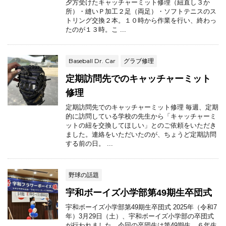
夕方受けたキャッチャーミット修理（紐直し３か
所）・縫いＰ加工２足（両足）・ソフトテニスのス
トリング交換２本。１０時から作業を行い、終わっ
たのが１３時。こ ...
Baseball Dr. Car
グラブ修理
定期訪問先でのキャッチャーミット
修理
定期訪問先でのキャッチャーミット修理 毎週、定期
的に訪問している学校の先生から「キャッチャーミ
ットの紐を交換してほしい」とのご依頼をいただき
ました。連絡をいただいたのが、ちょうど定期訪問
する前の日。 ...
野球の話題
宇和ボーイズ小学部第49期生卒団式
宇和ボーイズ小学部第49期生卒団式 2025年（令和7
年）3月29日（土）、宇和ボーイズ小学部の卒団式
が行われました。今回の卒団生は第49期生。６年生