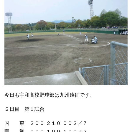
今日も宇和高校野球部は九州遠征です。
２日目 第１試合
国 東 ２００ ２１０ ００２／７
宇 和 ０００ １００ １００／２