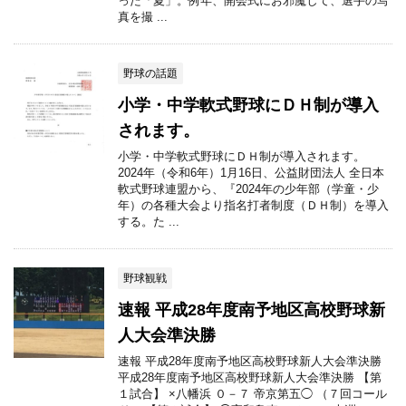
った「夏」。例年、開会式にお邪魔して、選手の写
真を撮 ...
野球の話題
小学・中学軟式野球にＤＨ制が導入
されます。
小学・中学軟式野球にＤＨ制が導入されます。
2024年（令和6年）1月16日、公益財団法人 全日本
軟式野球連盟から、『2024年の少年部（学童・少
年）の各種大会より指名打者制度（ＤＨ制）を導入
する。た ...
野球観戦
速報 平成28年度南予地区高校野球新
人大会準決勝
速報 平成28年度南予地区高校野球新人大会準決勝
平成28年度南予地区高校野球新人大会準決勝 【第
１試合】 ×八幡浜 ０－７ 帝京第五◯ （７回コール