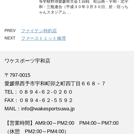
等学校野球愛媛県大会１回戦 松山商－宇和・北宇
和・三瓶連合（平成３０年３月３０日、於：坊っち
ゃんスタジアム ...
PREV
ファイテン特約店
NEXT
ファーストミット修理
ワケスポーツ宇和店
〒797-0015
愛媛県西予市宇和町卯之町四丁目６６８－７
TEL：０８９４‐６２‐０２６０
FAX：０８９４‐６２‐５５９２
MAIL：info@wakesportsuwa.jp
【営業時間】AM9:00～PM2:00 PM4:00～PM7:00
（休憩 PM2:00～PM4:00）