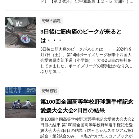
ド） 【第２試合】 ◯宇和島東 １２－５ 大洲×（ ...
野球の話題
3日後に筋肉痛のピークが来ると
は・・・
3日後に筋肉痛のピークが来るとは・・・ 2024年9
月7日（土）、第14回ボーイズリーグ秋季中四国大
会愛媛県支部予選（小学部）・大会2日目の審判を
してきました。ボーイズリーグの審判はかなり久し
ぶりな気 ...
野球観戦
第100回全国高等学校野球選手権記念
愛媛大会大会2日目の結果
第100回全国高等学校野球選手権記念愛媛大会大会2
日目の結果 第100回全国高等学校野球選手権記念愛
媛大会大会2日目の結果（坊っちゃんスタジアム第1
試合・第2試合のみ） ※私がつけたスコアブックが