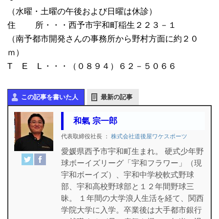
（水曜・土曜の午後および日曜は休診）
住 所・・・西予市宇和町稲生２２３－１
（南予都市開発さんの事務所から野村方面に約２０
ｍ）
T E L ・・・（０８９４）６２－５０６６
この記事を書いた人
最新の記事
和氣 宗一郎
代表取締役社長
：
株式会社道後屋ワケスポーツ
愛媛県西予市宇和町生まれ。 硬式少年野
球ボーイズリーグ「宇和フラワー」（現
宇和ボーイズ）、宇和中学校軟式野球
部、宇和高校野球部と１２年間野球三
昧。 １年間の大学浪人生活を経て、関西
学院大学に入学。卒業後は大手都市銀行