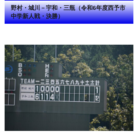
野村・城川－宇和・三瓶（令和6年度西予市
中学新人戦・決勝）