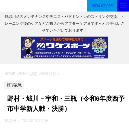
0894-62-0260
野球用品のメンテナンスやテニス・バドミントンのストリング交換、ト
レーニング後のケアなどご購入からアフターケアまでずっとお手伝いさ
せていただいております！
HOME
>
野球の話題
>
野球観戦
>
野球観戦
野村・城川－宇和・三瓶（令和6年度西予
市中学新人戦・決勝）
投稿日：
2024年10月2日