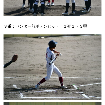
３番：センター前ポテンヒット→１死１・３塁