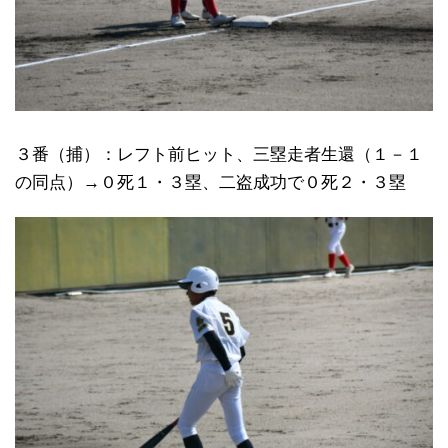
３番（捕）：レフト前ヒット、三塁走者生還（１－１
の同点）→０死１・３塁、二盗成功で０死２・３塁