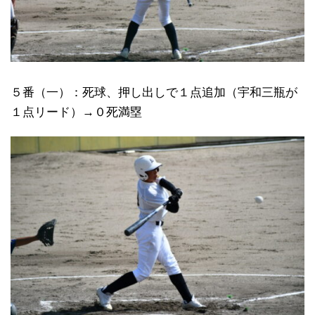
５番（一）：死球、押し出しで１点追加（宇和三瓶が
１点リード）→０死満塁