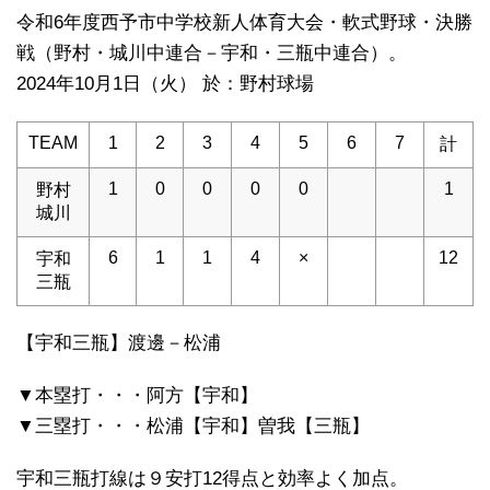
令和6年度西予市中学校新人体育大会・軟式野球・決勝
戦（野村・城川中連合－宇和・三瓶中連合）。
2024年10月1日（火） 於：野村球場
TEAM
1
2
3
4
5
6
7
計
1
0
0
0
0
1
野村
城川
6
1
1
4
×
12
宇和
三瓶
【宇和三瓶】渡邊－松浦
▼本塁打・・・阿方【宇和】
▼三塁打・・・松浦【宇和】曽我【三瓶】
宇和三瓶打線は９安打12得点と効率よく加点。