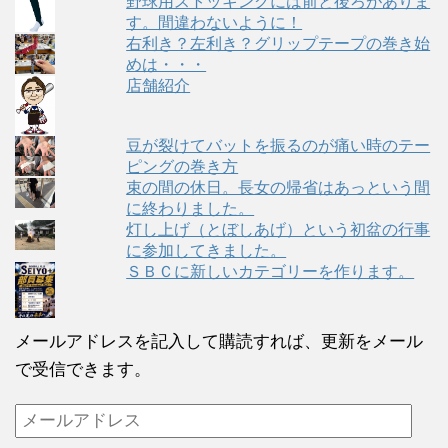
野球用ストッキングには前と後ろがありま
す。間違わないように！
右利き？左利き？グリップテープの巻き始
めは・・・
店舗紹介
豆が裂けてバットを振るのが痛い時のテー
ピングの巻き方
束の間の休日。長女の帰省はあっという間
に終わりました。
灯し上げ（とぼしあげ）という初盆の行事
に参加してきました。
ＳＢＣに新しいカテゴリーを作ります。
メールアドレスを記入して購読すれば、更新をメール
で受信できます。