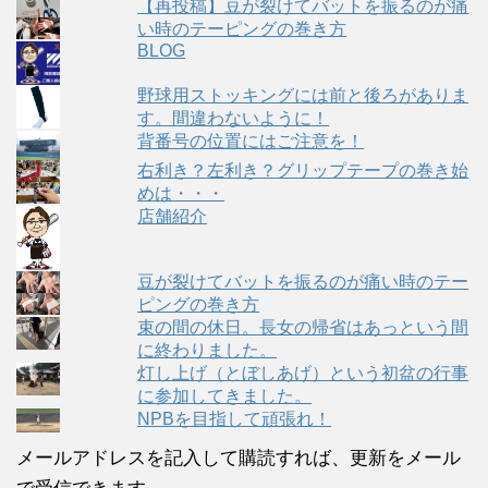
【再投稿】豆が裂けてバットを振るのが痛
い時のテーピングの巻き方
BLOG
野球用ストッキングには前と後ろがありま
す。間違わないように！
背番号の位置にはご注意を！
右利き？左利き？グリップテープの巻き始
めは・・・
店舗紹介
豆が裂けてバットを振るのが痛い時のテー
ピングの巻き方
束の間の休日。長女の帰省はあっという間
に終わりました。
灯し上げ（とぼしあげ）という初盆の行事
に参加してきました。
NPBを目指して頑張れ！
メールアドレスを記入して購読すれば、更新をメール