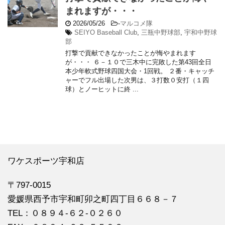
まれますが・・・
2026/05/26
-
マルコメ隊
SEIYO Baseball Club
,
三瓶中野球部
,
宇和中野球
部
打撃で貢献できなかったことが悔やまれます
が・・・ ６－１０で三木中に完敗した第43回全日
本少年軟式野球四国大会・1回戦。 ２番・キャッチ
ャーでフル出場した次男は、３打数０安打（１四
球）とノーヒットに終 ...
ワケスポーツ宇和店
〒797-0015
愛媛県西予市宇和町卯之町四丁目６６８－７
TEL：０８９４‐６２‐０２６０