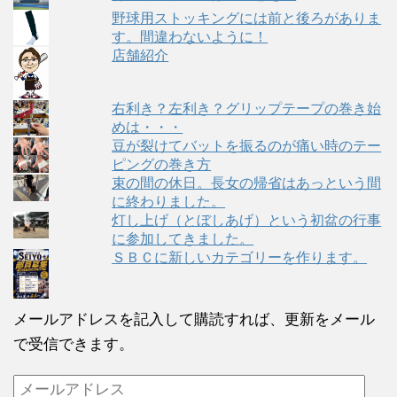
野球用ストッキングには前と後ろがありま
す。間違わないように！
店舗紹介
右利き？左利き？グリップテープの巻き始
めは・・・
豆が裂けてバットを振るのが痛い時のテー
ピングの巻き方
束の間の休日。長女の帰省はあっという間
に終わりました。
灯し上げ（とぼしあげ）という初盆の行事
に参加してきました。
ＳＢＣに新しいカテゴリーを作ります。
メールアドレスを記入して購読すれば、更新をメール
で受信できます。