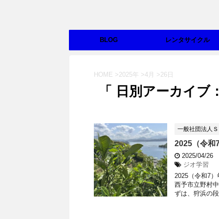
BLOG
レンタサイクル
HOME
>
2025年
>
4月
>
26日
「 日別アーカイブ：2
一般社団法人Ｓ
2025（令
2025/04/26
ジオ学習
2025（令和7
西予市立野村中
ずは、狩浜の段