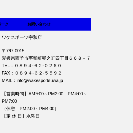
パーク
お問い合わせ
ワケスポーツ宇和店
〒797-0015
愛媛県西予市宇和町卯之町四丁目６６８－７
TEL：０８９４‐６２‐０２６０
FAX：０８９４‐６２‐５５９２
MAIL：info@wakesportsuwa.jp
【営業時間】AM9:00～PM2:00 PM4:00～
PM7:00
（休憩 PM2:00～PM4:00）
【定 休 日】水曜日