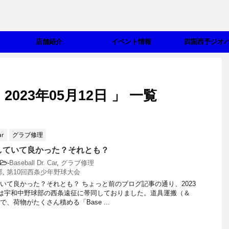
店舗紹介
イベント情報
四国西予ジオ
023年05月12日 」 一覧
ar
グラブ修理
していて良かった？それとも？
-
Baseball Dr. Car
,
グラブ修理
部
,
第10回西条少年野球大会
いて良かった？それとも？ ちょっと前のブログ記事の通り、2023
日は宇和中野球部の西条遠征に帯同しておりました。道具運搬（＆
、荷物がたくさん積める「Base ...