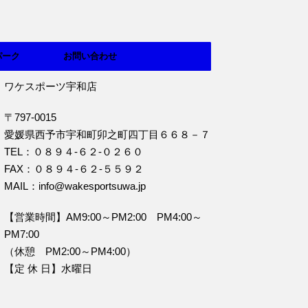
パーク
お問い合わせ
ワケスポーツ宇和店
〒797-0015
愛媛県西予市宇和町卯之町四丁目６６８－７
TEL：０８９４‐６２‐０２６０
FAX：０８９４‐６２‐５５９２
MAIL：info@wakesportsuwa.jp
【営業時間】AM9:00～PM2:00 PM4:00～
PM7:00
（休憩 PM2:00～PM4:00）
【定 休 日】水曜日