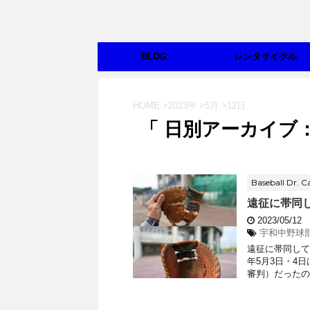
BLOG
レンタサイクル
HOME
>
2023年
>
5月
>
12日
「 日別アーカイブ：2
Baseball Dr. C
遠征に帯同
2023/05/12
宇和中野球
遠征に帯同して
年5月3日・4
審判）だったので