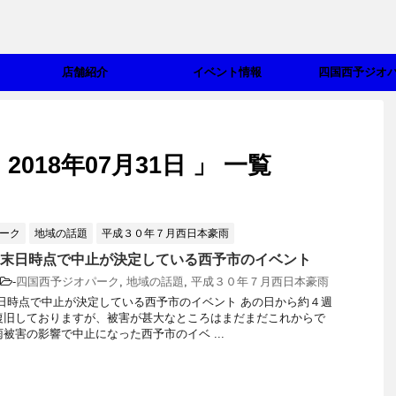
店舗紹介
イベント情報
四国西予ジオ
018年07月31日 」 一覧
ーク
地域の話題
平成３０年７月西日本豪雨
7月末日時点で中止が決定している西予市のイベント
-
四国西予ジオパーク
,
地域の話題
,
平成３０年７月西日本豪雨
末日時点で中止が決定している西予市のイベント あの日から約４週
復旧しておりますが、被害が甚大なところはまだまだこれからで
雨被害の影響で中止になった西予市のイベ ...