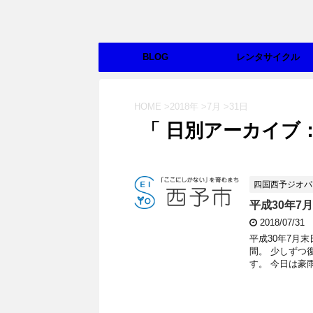
BLOG
レンタサイクル
HOME
>
2018年
>
7月
>
31日
「 日別アーカイブ：2
四国西予ジオパ
平成30年
2018/07/31
平成30年7月
間。 少しずつ
す。 今日は豪