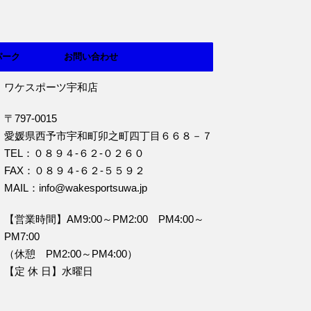
パーク
お問い合わせ
ワケスポーツ宇和店
〒797-0015
愛媛県西予市宇和町卯之町四丁目６６８－７
TEL：０８９４‐６２‐０２６０
FAX：０８９４‐６２‐５５９２
MAIL：info@wakesportsuwa.jp
【営業時間】AM9:00～PM2:00 PM4:00～
PM7:00
（休憩 PM2:00～PM4:00）
【定 休 日】水曜日