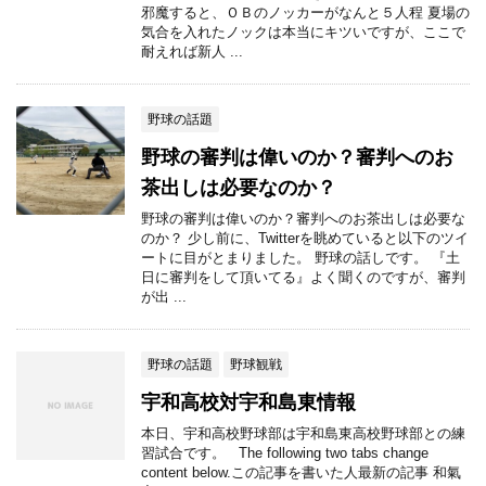
邪魔すると、ＯＢのノッカーがなんと５人程 夏場の
気合を入れたノックは本当にキツいですが、ここで
耐えれば新人 ...
野球の話題
野球の審判は偉いのか？審判へのお
茶出しは必要なのか？
野球の審判は偉いのか？審判へのお茶出しは必要な
のか？ 少し前に、Twitterを眺めていると以下のツイ
ートに目がとまりました。 野球の話しです。 『土
日に審判をして頂いてる』よく聞くのですが、審判
が出 ...
野球の話題
野球観戦
宇和高校対宇和島東情報
本日、宇和高校野球部は宇和島東高校野球部との練
習試合です。 The following two tabs change
content below.この記事を書いた人最新の記事 和氣