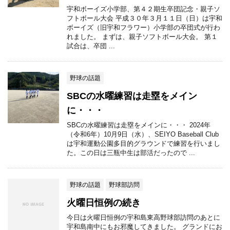
宇和ボーイズ小学部、第４２期生卒団記念・親子ソ
フトボール大会 平成３０年３月１１日（日）は宇和
ボーイズ（旧宇和フラワー）小学部の卒団式が行わ
れました。 まずは、親子ソフトボール大会。 第１
試合は、卒団 ...
野球の話題
SBCの水曜練習は走塁をメイン
に・・・
SBCの水曜練習は走塁をメインに・・・ 2024年
（令和6年）10月9日（水）、SEIYO Baseball Club
は宇和運動公園多目的グラウンドで練習を行いまし
た。この日は三瓶中生は部活だったので ...
野球の話題
野球部訪問
火曜日恒例の続き
今日は火曜日恒例の宇和島東高野球部訪問のあとに
宇和島南中にもお邪魔してきました。 グランドにお