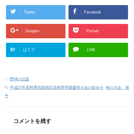
Twitter
Facebook
Google+
Pocket
B!
はてブ
LINE
-
野球の話題
-
平成27年度秋季四国地区高校野球愛媛県大会の組合せ
,
秋の大会 南
予
コメントを残す