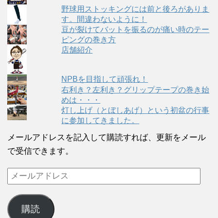
野球用ストッキングには前と後ろがありま
す。間違わないように！
豆が裂けてバットを振るのが痛い時のテー
ピングの巻き方
店舗紹介
NPBを目指して頑張れ！
右利き？左利き？グリップテープの巻き始
めは・・・
灯し上げ（とぼしあげ）という初盆の行事
に参加してきました。
メールアドレスを記入して購読すれば、更新をメール
で受信できます。
購読