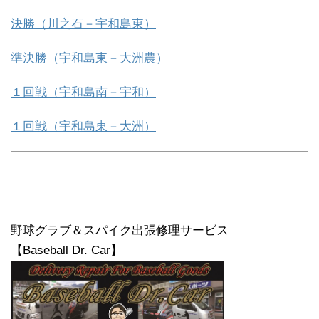
決勝（川之石－宇和島東）
準決勝（宇和島東－大洲農）
１回戦（宇和島南－宇和）
１回戦（宇和島東－大洲）
野球グラブ＆スパイク出張修理サービス
【Baseball Dr. Car】