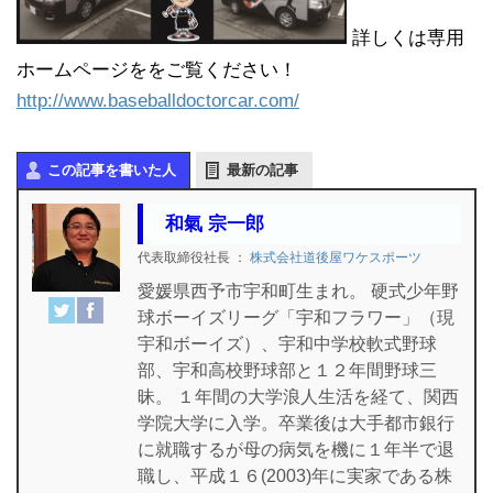
詳しくは専用
ホームページををご覧ください！
http://www.baseballdoctorcar.com/
この記事を書いた人
最新の記事
和氣 宗一郎
代表取締役社長
：
株式会社道後屋ワケスポーツ
愛媛県西予市宇和町生まれ。 硬式少年野
球ボーイズリーグ「宇和フラワー」（現
宇和ボーイズ）、宇和中学校軟式野球
部、宇和高校野球部と１２年間野球三
昧。 １年間の大学浪人生活を経て、関西
学院大学に入学。卒業後は大手都市銀行
に就職するが母の病気を機に１年半で退
職し、平成１６(2003)年に実家である株