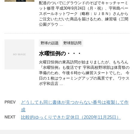
配達のついでにグラウンドのそばでキャッチャーミ
ット修理 平成30年9月24日（月・祝）、宇和島ベー
スボールネットワーク（略称：ＵＪＢＮ）さんから
ご注文いただいた商品を届けるため、練習場（三間
公園グラウ ...
野球の話題
野球部訪問
水曜恒例の・・・
火曜日恒例の東高訪問が始まりましたが、もちろん
『水曜恒例』も復活です 宇和高校野球部は体育祭の
準備のため、午後６時から練習スタートでした。 今
日の１枚はウォーミングアップの風景です。 ワケス
ポ宇和店店 ...
PREV
どうしても同じ書体が見つからない番号は複製して作
成
NEXT
比較的ゆっくりできた定休日（2020年11月25日）