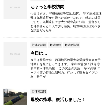
ちょっと学校訪問
今日は夕方、宇和高校野球部に訪問。 宇和高校野球
部は九州遠征から帰ったばかりなので、軽めの練習
でした。九州遠征では大分明豊高に快勝。監督さん
と部長さんと３人で少し談笑。明豊戦はほぼ完ぺき
な試合だったそ ...
野球の話題
野球観戦
野球部訪問
今日は…
今日は秋季大会（四国地区秋季大会愛媛県大会南予
地区）を見に行ってきます。 宇和球場 第１試合 宇
和高校－津島高校 【この試合の見所】 宇和高校 エ
ース小西の特徴は制球力。打たして取るタイプの
為、野手が ...
野球部訪問
母校の指導、復活しました！