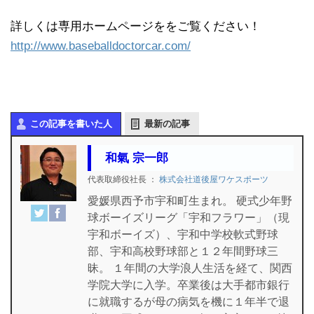
詳しくは専用ホームページををご覧ください！
http://www.baseballdoctorcar.com/
この記事を書いた人
最新の記事
和氣 宗一郎
代表取締役社長
：
株式会社道後屋ワケスポーツ
愛媛県西予市宇和町生まれ。 硬式少年野
球ボーイズリーグ「宇和フラワー」（現
宇和ボーイズ）、宇和中学校軟式野球
部、宇和高校野球部と１２年間野球三
昧。 １年間の大学浪人生活を経て、関西
学院大学に入学。卒業後は大手都市銀行
に就職するが母の病気を機に１年半で退