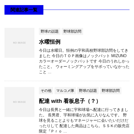
関連記事一覧
野球の話題
野球部訪問
水曜恒例
今日は水曜日。恒例の宇和高校野球部訪問をしてき
ました 今日のＴＯＰ画像はノックバット MIZUNO
カラーオーダーノックバットです 今日のうれしかっ
たこと。 ウォーミングアップをサボっていなかった
こと ...
その他
マルコメ隊
野球の話題
野球部訪問
配達 with 看板息子（？）
今日は長男と一緒に宇和球場へ配達に行ってきまし
た。 長男君、宇和球場がお気に入りなんです。 野
球を見ることよりもマネージャーに会いたいだけだ
ったりして 配達した商品はこちら。ＳＳＫの販売店
限定『Ｐｒｏ ...