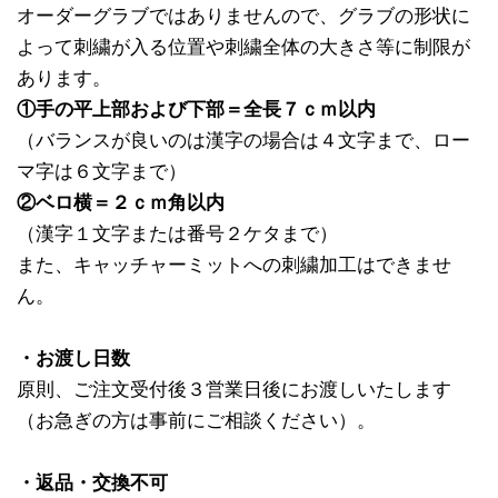
オーダーグラブではありませんので、グラブの形状に
よって刺繍が入る位置や刺繍全体の大きさ等に制限が
あります。
①手の平上部および下部＝全長７ｃｍ以内
（バランスが良いのは漢字の場合は４文字まで、ロー
マ字は６文字まで）
②ベロ横＝２ｃｍ角以内
（漢字１文字または番号２ケタまで）
また、キャッチャーミットへの刺繍加工はできませ
ん。
・お渡し日数
原則、ご注文受付後３営業日後にお渡しいたします
（お急ぎの方は事前にご相談ください）。
・返品・交換不可