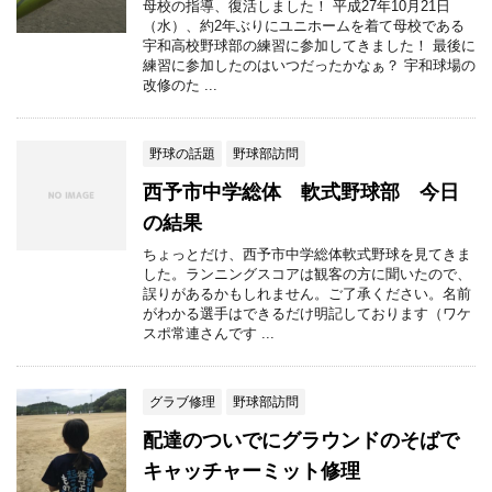
母校の指導、復活しました！ 平成27年10月21日
（水）、約2年ぶりにユニホームを着て母校である
宇和高校野球部の練習に参加してきました！ 最後に
練習に参加したのはいつだったかなぁ？ 宇和球場の
改修のた ...
野球の話題
野球部訪問
西予市中学総体 軟式野球部 今日
の結果
ちょっとだけ、西予市中学総体軟式野球を見てきま
した。ランニングスコアは観客の方に聞いたので、
誤りがあるかもしれません。ご了承ください。名前
がわかる選手はできるだけ明記しております（ワケ
スポ常連さんです ...
グラブ修理
野球部訪問
配達のついでにグラウンドのそばで
キャッチャーミット修理