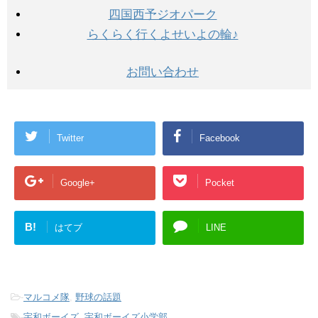
四国西予ジオパーク
らくらく行くよせいよの輪♪
お問い合わせ
Twitter
Facebook
Google+
Pocket
B!
はてブ
LINE
-
マルコメ隊
,
野球の話題
-
宇和ボーイズ
,
宇和ボーイズ小学部