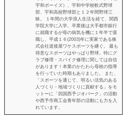
宇和ボーイズ）、宇和中学校軟式野球
部、宇和高校野球部と１２年間野球三
昧。 １年間の大学浪人生活を経て、関西
学院大学に入学。卒業後は大手都市銀行
に就職するが母の病気を機に１年半で退
職し、平成１６(2003)年に実家である株
式会社道後屋ワケスポーツを継ぐ。 最も
得意なスポーツはやっぱり野球。特にグ
ラブ修理・スパイク修理に関しては自信
があります！本業のかたわら母校の指導
を行っていた時期もありました。 また、
「スポーツを通じて、明るい活気のある
人づくり・地域づくりに貢献する」をモ
ットーに「四国西予ジオパーク」の活動
や西予市商工会青年部の活動にも力を入
れています。