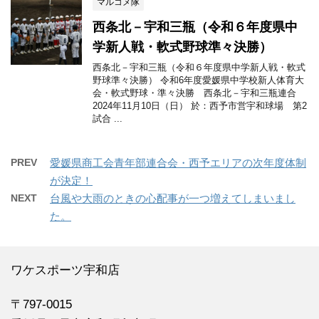
マルコメ隊
西条北－宇和三瓶（令和６年度県中
学新人戦・軟式野球準々決勝）
西条北－宇和三瓶（令和６年度県中学新人戦・軟式
野球準々決勝） 令和6年度愛媛県中学校新人体育大
会・軟式野球・準々決勝 西条北－宇和三瓶連合
2024年11月10日（日） 於：西予市営宇和球場 第2
試合 ...
PREV
愛媛県商工会青年部連合会・西予エリアの次年度体制
が決定！
NEXT
台風や大雨のときの心配事が一つ増えてしまいまし
た。
ワケスポーツ宇和店
〒797-0015