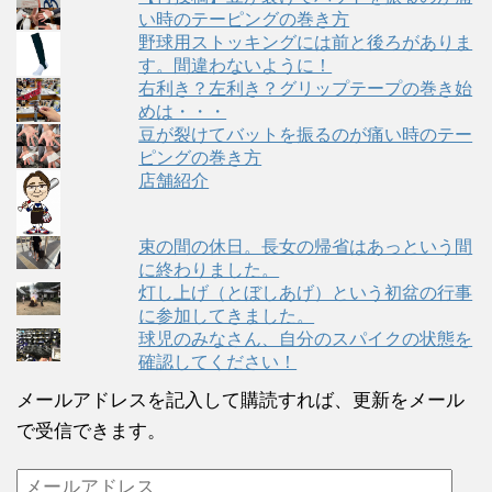
い時のテーピングの巻き方
野球用ストッキングには前と後ろがありま
す。間違わないように！
右利き？左利き？グリップテープの巻き始
めは・・・
豆が裂けてバットを振るのが痛い時のテー
ピングの巻き方
店舗紹介
束の間の休日。長女の帰省はあっという間
に終わりました。
灯し上げ（とぼしあげ）という初盆の行事
に参加してきました。
球児のみなさん、自分のスパイクの状態を
確認してください！
メールアドレスを記入して購読すれば、更新をメール
で受信できます。