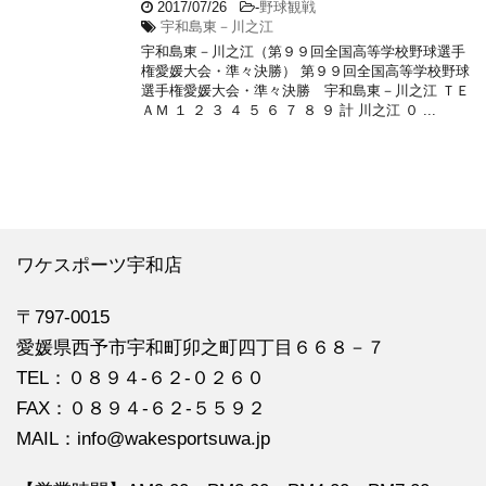
2017/07/26
-
野球観戦
宇和島東－川之江
宇和島東－川之江（第９９回全国高等学校野球選手
権愛媛大会・準々決勝） 第９９回全国高等学校野球
選手権愛媛大会・準々決勝 宇和島東－川之江 ＴＥ
ＡＭ １ ２ ３ ４ ５ ６ ７ ８ ９ 計 川之江 ０ ...
ワケスポーツ宇和店
〒797-0015
愛媛県西予市宇和町卯之町四丁目６６８－７
TEL：０８９４‐６２‐０２６０
FAX：０８９４‐６２‐５５９２
MAIL：info@wakesportsuwa.jp