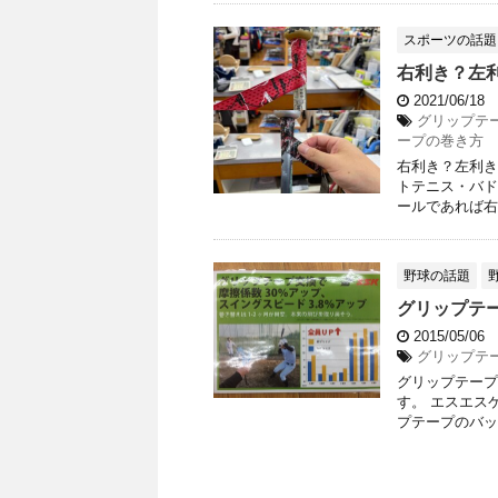
スポーツの話題
右利き？左
2021/06/18
グリップテ
ープの巻き方
右利き？左利き
トテニス・バド
ールであれば右
野球の話題
グリップテ
2015/05/06
グリップテ
グリップテープ
す。 エスエス
プテープのバッ