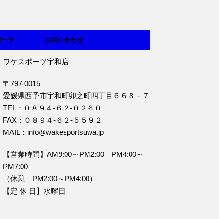
パーク
お問い合わせ
ワケスポーツ宇和店
〒797-0015
愛媛県西予市宇和町卯之町四丁目６６８－７
TEL：０８９４‐６２‐０２６０
FAX：０８９４‐６２‐５５９２
MAIL：info@wakesportsuwa.jp
【営業時間】AM9:00～PM2:00 PM4:00～
PM7:00
（休憩 PM2:00～PM4:00）
【定 休 日】水曜日